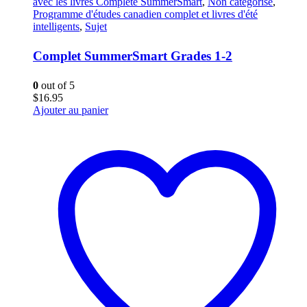
avec les livres Complete SummerSmart
,
Non catégorisé
,
Programme d'études canadien complet et livres d'été
intelligents
,
Sujet
Complet SummerSmart Grades 1-2
0
out of 5
$
16.95
Ajouter au panier