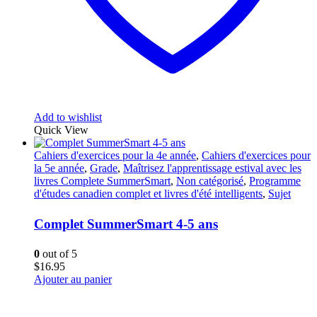
Add to wishlist
Quick View
Cahiers d'exercices pour la 4e année
,
Cahiers d'exercices pour
la 5e année
,
Grade
,
Maîtrisez l'apprentissage estival avec les
livres Complete SummerSmart
,
Non catégorisé
,
Programme
d'études canadien complet et livres d'été intelligents
,
Sujet
Complet SummerSmart 4-5 ans
0
out of 5
$
16.95
Ajouter au panier