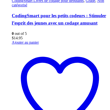
CodingSmart Livres de codage pour débutants
,
Grade
,
Non
catégorisé
CodingSmart pour les petits codeurs : Stimuler
l’esprit des jeunes avec un codage amusant
0
out of 5
$
14.95
Ajouter au panier