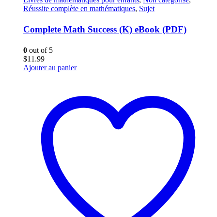
Réussite complète en mathématiques
,
Sujet
Complete Math Success (K) eBook (PDF)
0
out of 5
$
11.99
Ajouter au panier