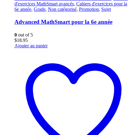
d'exercices MathSmart avancés
,
Cahiers d'exercices pour la
6e année
,
Grade
,
Non catégorisé
,
Promotion
,
Sujet
Advanced MathSmart pour la 6e année
0
out of 5
$
18.95
Ajouter au panier