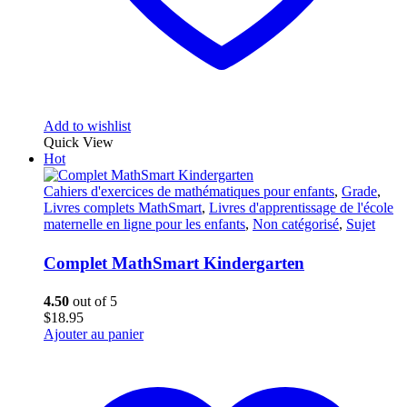
Add to wishlist
Quick View
Hot
Cahiers d'exercices de mathématiques pour enfants
,
Grade
,
Livres complets MathSmart
,
Livres d'apprentissage de l'école
maternelle en ligne pour les enfants
,
Non catégorisé
,
Sujet
Complet MathSmart Kindergarten
4.50
out of 5
$
18.95
Ajouter au panier