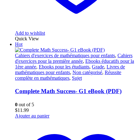
Add to wishlist
Quick View
Hot
Cahiers d'exercices de mathématiques pour enfants
,
Cahiers
d'exercices pour la première année
,
Ebooks éducatifs pour la
1ère année
,
Ebooks pour les étudiants
,
Grade
,
Livres de
mathématiques pour enfants
,
Non catégorisé
,
Réussite
complète en mathématiques
,
Sujet
Complete Math Success- G1 eBook (PDF)
0
out of 5
$
11.99
Ajouter au panier