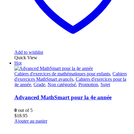
Add to wishlist
Quick View
Hot
Cahiers d'exercices de mathématiques pour enfants
,
Cahiers
d'exercices MathSmart avancés
,
Cahiers d'exercices pour la
4e année
,
Grade
,
Non catégorisé
,
Promotion
,
Sujet
Advanced MathSmart pour la 4e année
0
out of 5
$
18.95
Ajouter au panier