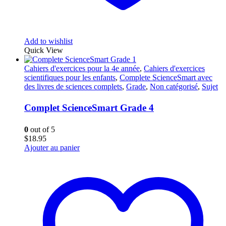
Add to wishlist
Quick View
Cahiers d'exercices pour la 4e année
,
Cahiers d'exercices
scientifiques pour les enfants
,
Complete ScienceSmart avec
des livres de sciences complets
,
Grade
,
Non catégorisé
,
Sujet
Complet ScienceSmart Grade 4
0
out of 5
$
18.95
Ajouter au panier