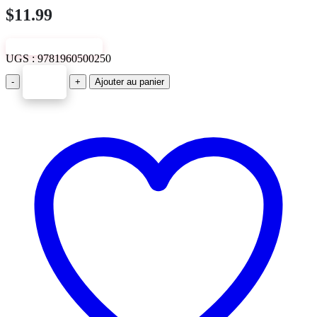
$
11.99
VIEW SAMPLE
UGS :
9781960500250
-
+
Ajouter au panier