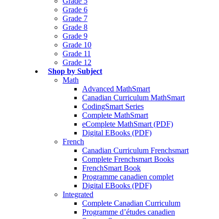
Grade 5
Grade 6
Grade 7
Grade 8
Grade 9
Grade 10
Grade 11
Grade 12
Shop by Subject
Math
Advanced MathSmart
Canadian Curriculum MathSmart
CodingSmart Series
Complete MathSmart
eComplete MathSmart (PDF)
Digital EBooks (PDF)
French
Canadian Curriculum Frenchsmart
Complete Frenchsmart Books
FrenchSmart Book
Programme canadien complet
Digital EBooks (PDF)
Integrated
Complete Canadian Curriculum
Programme d’études canadien