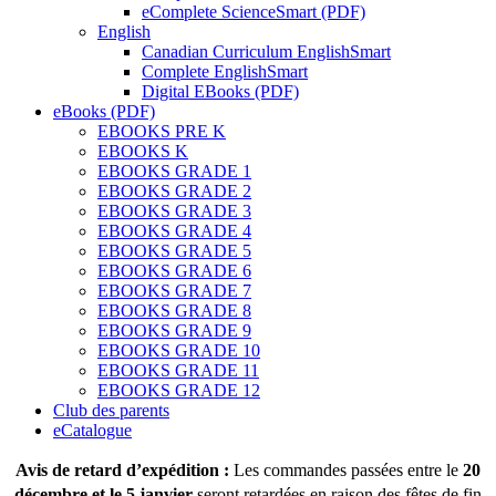
eComplete ScienceSmart (PDF)
English
Canadian Curriculum EnglishSmart
Complete EnglishSmart
Digital EBooks (PDF)
eBooks (PDF)
EBOOKS PRE K
EBOOKS K
EBOOKS GRADE 1
EBOOKS GRADE 2
EBOOKS GRADE 3
EBOOKS GRADE 4
EBOOKS GRADE 5
EBOOKS GRADE 6
EBOOKS GRADE 7
EBOOKS GRADE 8
EBOOKS GRADE 9
EBOOKS GRADE 10
EBOOKS GRADE 11
EBOOKS GRADE 12
Club des parents
eCatalogue
Avis de retard d’expédition :
Les commandes passées entre le
20
décembre et le 5 janvier
seront retardées en raison des fêtes de fin