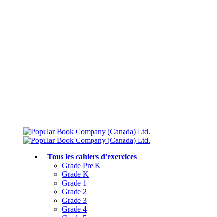
Livraison gratuite à partir de 75 $
Rejoignez le Club des parents et bénéficiez de jusqu’à 50 % de réduction
Conforme au programme scolaire canadien
Tous les cahiers d’exercices
Grade Pre K
Grade K
Grade 1
Grade 2
Grade 3
Grade 4