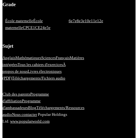
Grade
École maternelle
École
6e
7e
8e
3e
10e
11e
12e
maternelle
CP
CE1
CE2
4e
5e
Sujet
Anglais
Mathématiques
Sciences
Français
Matières
intégrées
Tous les cahiers d'exercices
À
propos de nous
Livres électroniques
(PDF)
Téléchargements/Fichiers audio
Club des parents
Programme
d'affiliation
Programme
d'ambassadeurs
Blog
Téléchargements/Ressources
audio
Nous contacter
Popular Holdings
Ltd.
www.popularworld.com