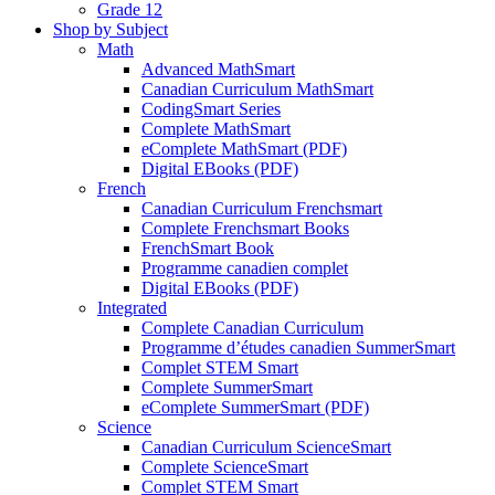
Grade 12
Shop by Subject
Math
Advanced MathSmart
Canadian Curriculum MathSmart
CodingSmart Series
Complete MathSmart
eComplete MathSmart (PDF)
Digital EBooks (PDF)
French
Canadian Curriculum Frenchsmart
Complete Frenchsmart Books
FrenchSmart Book
Programme canadien complet
Digital EBooks (PDF)
Integrated
Complete Canadian Curriculum
Programme d’études canadien SummerSmart
Complet STEM Smart
Complete SummerSmart
eComplete SummerSmart (PDF)
Science
Canadian Curriculum ScienceSmart
Complete ScienceSmart
Complet STEM Smart