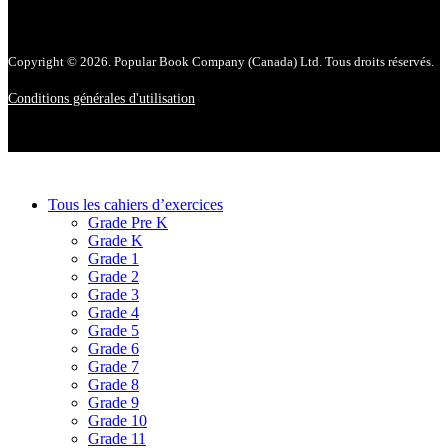
Copyright © 2026. Popular Book Company (Canada) Ltd. Tous droits réservés.
Conditions générales d'utilisation
Tous les cahiers d’exercices
Grade Pre K
Grade K
Grade 1
Grade 2
Grade 3
Grade 4
Grade 5
Grade 6
Grade 7
Grade 8
Grade 9
Grade 10
Grade 11