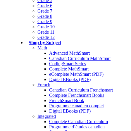
Grade 5
Grade 6
Grade 7
Grade 8
Grade 9
Grade 10
Grade 11
Grade 12
Shop by Subject
Math
Advanced MathSmart
Canadian Curriculum MathSmart
CodingSmart Series
Complete MathSmart
eComplete MathSmart (PDF)
Digital EBooks (PDF)
French
Canadian Curriculum Frenchsmart
Complete Frenchsmart Books
FrenchSmart Book
Programme canadien complet
Digital EBooks (PDF)
Integrated
Complete Canadian Curriculum
Programme d’études canadien