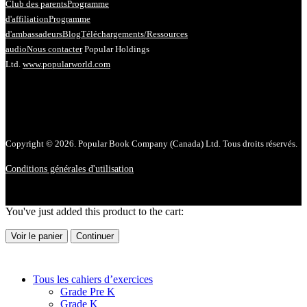
Club des parents
Programme
d'affiliation
Programme
d'ambassadeurs
Blog
Téléchargements/Ressources
audio
Nous contacter
Popular Holdings
Ltd.
www.popularworld.com
Copyright © 2026. Popular Book Company (Canada) Ltd. Tous droits réservés.
Conditions générales d'utilisation
You've just added this product to the cart:
Voir le panier
Continuer
Tous les cahiers d’exercices
Grade Pre K
Grade K