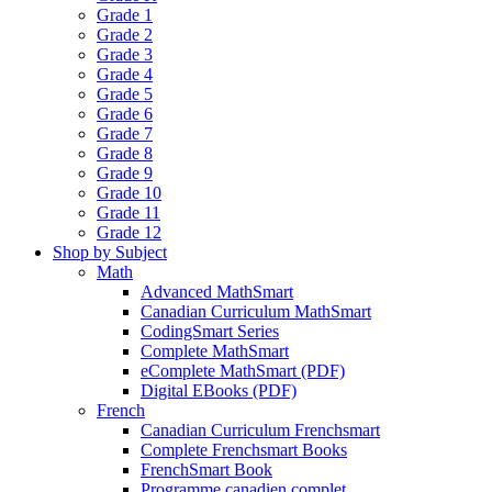
Grade 1
Grade 2
Grade 3
Grade 4
Grade 5
Grade 6
Grade 7
Grade 8
Grade 9
Grade 10
Grade 11
Grade 12
Shop by Subject
Math
Advanced MathSmart
Canadian Curriculum MathSmart
CodingSmart Series
Complete MathSmart
eComplete MathSmart (PDF)
Digital EBooks (PDF)
French
Canadian Curriculum Frenchsmart
Complete Frenchsmart Books
FrenchSmart Book
Programme canadien complet