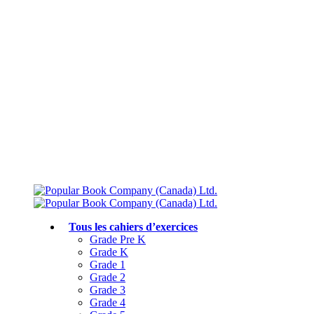
Livraison gratuite à partir de 75 $
Rejoignez le Club des parents et bénéficiez de jusqu’à 50 % de réduction
Conforme au programme scolaire canadien
Tous les cahiers d’exercices
Grade Pre K
Grade K
Grade 1
Grade 2
Grade 3
Grade 4