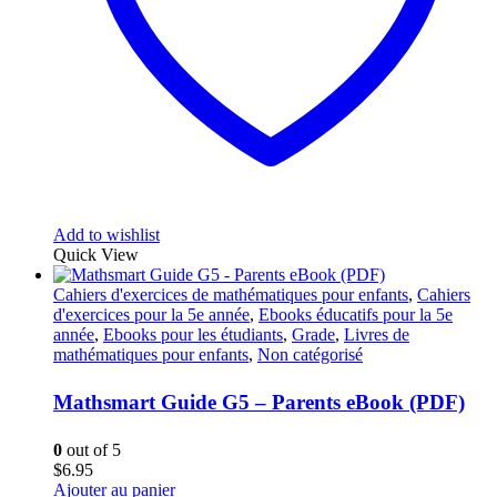
Add to wishlist
Quick View
Cahiers d'exercices de mathématiques pour enfants
,
Cahiers
d'exercices pour la 5e année
,
Ebooks éducatifs pour la 5e
année
,
Ebooks pour les étudiants
,
Grade
,
Livres de
mathématiques pour enfants
,
Non catégorisé
Mathsmart Guide G5 – Parents eBook (PDF)
0
out of 5
$
6.95
Ajouter au panier