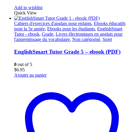
Add to wishlist
Quick View
Cahiers d'exercices d'anglais pour enfants
,
Ebooks éducatifs
pour la 5e année
,
Ebooks pour les étudiants
,
EnglishSmart
Tutor - ebook
,
Grade
,
Livres électroniques en anglais pour
l'apprentissage du vocabulaire
,
Non catégorisé
,
Sujet
EnglishSmart Tutor Grade 5 – ebook (PDF)
0
out of 5
$
6.95
Ajouter au panier