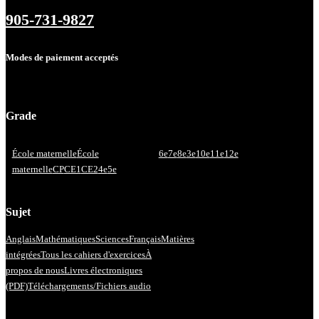
905-731-9827
Modes de paiement acceptés
Grade
École maternelle
École
6e
7e
8e
3e
10e
11e
12e
maternelle
CP
CE1
CE2
4e
5e
Sujet
Anglais
Mathématiques
Sciences
Français
Matières
intégrées
Tous les cahiers d'exercices
À
propos de nous
Livres électroniques
(PDF)
Téléchargements/Fichiers audio