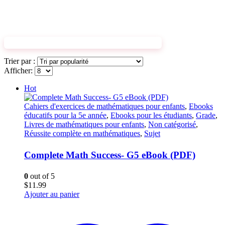
DÉCOUVREZ LES CAHIERS D'EXERCICES
Trier par :
Afficher:
Hot
Cahiers d'exercices de mathématiques pour enfants
,
Ebooks
éducatifs pour la 5e année
,
Ebooks pour les étudiants
,
Grade
,
Livres de mathématiques pour enfants
,
Non catégorisé
,
Réussite complète en mathématiques
,
Sujet
Complete Math Success- G5 eBook (PDF)
0
out of 5
$
11.99
Ajouter au panier