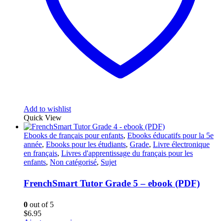
Add to wishlist
Quick View
Ebooks de français pour enfants
,
Ebooks éducatifs pour la 5e
année
,
Ebooks pour les étudiants
,
Grade
,
Livre électronique
en français
,
Livres d'apprentissage du français pour les
enfants
,
Non catégorisé
,
Sujet
FrenchSmart Tutor Grade 5 – ebook (PDF)
0
out of 5
$
6.95