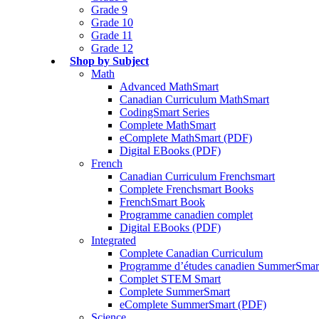
Grade 9
Grade 10
Grade 11
Grade 12
Shop by Subject
Math
Advanced MathSmart
Canadian Curriculum MathSmart
CodingSmart Series
Complete MathSmart
eComplete MathSmart (PDF)
Digital EBooks (PDF)
French
Canadian Curriculum Frenchsmart
Complete Frenchsmart Books
FrenchSmart Book
Programme canadien complet
Digital EBooks (PDF)
Integrated
Complete Canadian Curriculum
Programme d’études canadien SummerSmar
Complet STEM Smart
Complete SummerSmart
eComplete SummerSmart (PDF)
Science