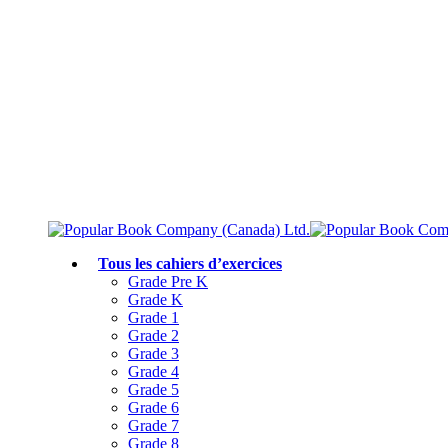
Livraison gratuite à partir de 75 $
Rejoignez le Club des parents et bénéficiez de jusqu’à 50 % de réduction
Conforme au programme scolaire canadien
Tous les cahiers d’exercices
Grade Pre K
Grade K
Grade 1
Grade 2
Grade 3
Grade 4
Grade 5
Grade 6
Grade 7
Grade 8