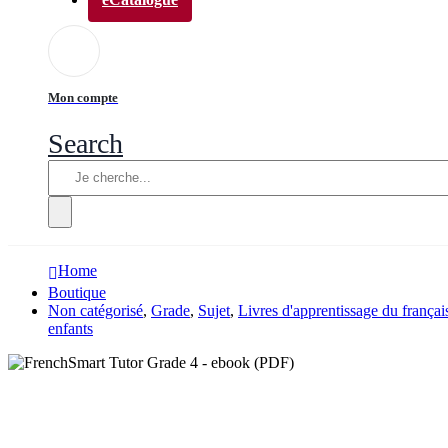
Mon compte
Search
Home
Boutique
Non catégorisé
,
Grade
,
Sujet
,
Livres d'apprentissage du françai
enfants