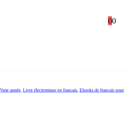
0
0
 7ème année
,
Livre électronique en français
,
Ebooks de français pour