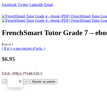
Facebook
Twitter
LinkedIn
Email
FrenchSmart Tutor Gra
FrenchSmart Tutor Gra
FrenchSmart Tutor Grade 7 – eb
0
out of 5
( Il n’y a pas encore d’avis. )
$
6.95
VIEW SAMPLE
UGS :
978-1-77149-529-5
-
+
Ajouter au panier