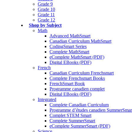
Grade 9
Grade 10
Grade 11
Grade 12
Shop by Subject
Math
Advanced MathSmart
Canadian Curriculum MathSmart
CodingSmart Series
Complete MathSmart
eComplete MathSmart (PDF)
Digital EBooks (PDF)
French
Canadian Curriculum Frenchsmart
Complete Frenchsmart Books
FrenchSmart Book
Programme canadien complet
Digital EBooks (PDF)
Integrated
Complete Canadian Curriculum
Programme d’études canadien SummerSmar
Complet STEM Smart
Complete SummerSmart
eComplete SummerSmart (PDF)
Science