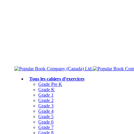
Livraison gratuite à partir de 75 $
Rejoignez le Club des parents et bénéficiez de jusqu’à 50 % de réduction
Conforme au programme scolaire canadien
Tous les cahiers d’exercices
Grade Pre K
Grade K
Grade 1
Grade 2
Grade 3
Grade 4
Grade 5
Grade 6
Grade 7
Grade 8