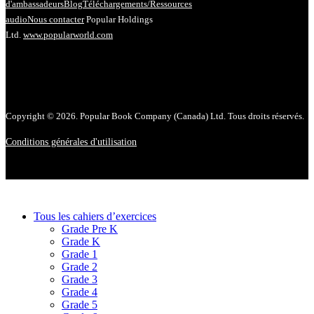
d'ambassadeurs
Blog
Téléchargements/Ressources
audio
Nous contacter
Popular Holdings
Ltd.
www.popularworld.com
Copyright © 2026. Popular Book Company (Canada) Ltd. Tous droits réservés.
Conditions générales d'utilisation
Tous les cahiers d’exercices
Grade Pre K
Grade K
Grade 1
Grade 2
Grade 3
Grade 4
Grade 5