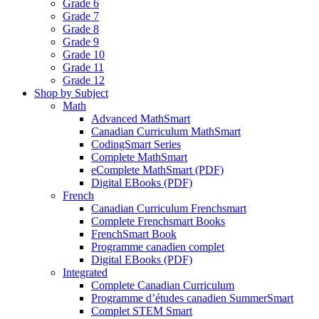
Grade 6
Grade 7
Grade 8
Grade 9
Grade 10
Grade 11
Grade 12
Shop by Subject
Math
Advanced MathSmart
Canadian Curriculum MathSmart
CodingSmart Series
Complete MathSmart
eComplete MathSmart (PDF)
Digital EBooks (PDF)
French
Canadian Curriculum Frenchsmart
Complete Frenchsmart Books
FrenchSmart Book
Programme canadien complet
Digital EBooks (PDF)
Integrated
Complete Canadian Curriculum
Programme d’études canadien SummerSmart
Complet STEM Smart