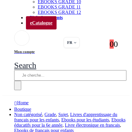
EBOOKS GRADE 10
EBOOKS GRADE 11
EBOOKS GRADE 12
Club des parents
eCatalogue
0
0
FR
Mon compte
Search
Home
Boutique
Non catégorisé
,
Grade
,
Sujet
,
Livres d'apprentissage du
français pour les enfants
,
Ebooks pour les étudiants
,
Ebooks
éducatifs pour la 6e année
,
Livre électronique en français
,
Ebooks de français pour enfants