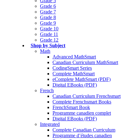
Grade 5
Grade 6
Grade 7
Grade 8
Grade 9
Grade 10
Grade 11
Grade 12
Shop by Subject
Math
Advanced MathSmart
Canadian Curriculum MathSmart
CodingSmart Series
Complete MathSmart
eComplete MathSmart (PDF)
Digital EBooks (PDF)
French
Canadian Curriculum Frenchsmart
Complete Frenchsmart Books
FrenchSmart Book
Programme canadien complet
Digital EBooks (PDF)
Integrated
Complete Canadian Curriculum
Programme d’études canadien