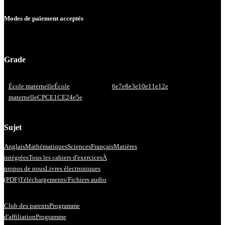
Modes de paiement acceptés
Grade
École maternelle
École
6e
7e
8e
3e
10e
11e
12e
maternelle
CP
CE1
CE2
4e
5e
Sujet
Anglais
Mathématiques
Sciences
Français
Matières
intégrées
Tous les cahiers d'exercices
À
propos de nous
Livres électroniques
(PDF)
Téléchargements/Fichiers audio
Club des parents
Programme
d'affiliation
Programme