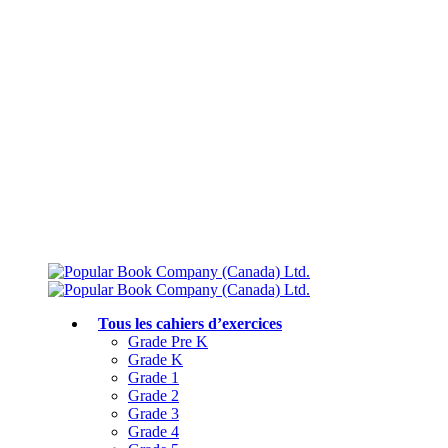
Livraison gratuite à partir de 75 $
Rejoignez le Club des parents et bénéficiez de jusqu’à 50 % de réduction
Conforme au programme scolaire canadien
Tous les cahiers d’exercices
Grade Pre K
Grade K
Grade 1
Grade 2
Grade 3
Grade 4