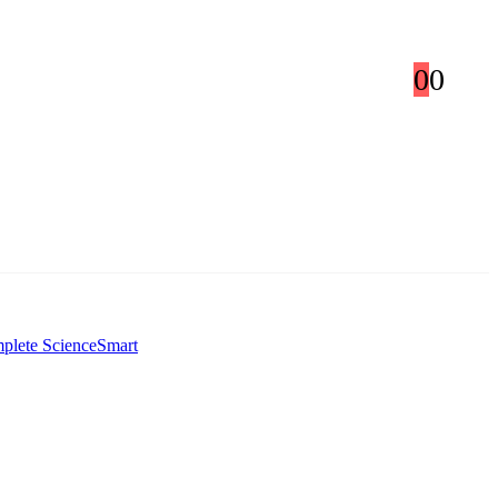
0
0
plete ScienceSmart