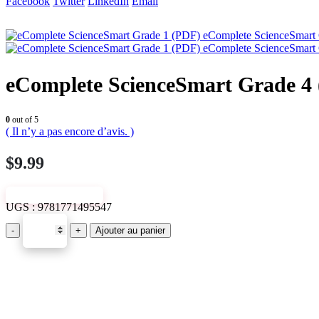
Facebook
Twitter
LinkedIn
Email
eComplete ScienceSmart
eComplete ScienceSmart
eComplete ScienceSmart Grade 4
0
out of 5
( Il n’y a pas encore d’avis. )
$
9.99
VIEW SAMPLE
UGS :
9781771495547
-
+
Ajouter au panier