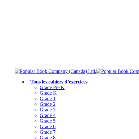
Livraison gratuite à partir de 75 $
Rejoignez le Club des parents et bénéficiez de jusqu’à 50 % de réduction
Conforme au programme scolaire canadien
Tous les cahiers d’exercices
Grade Pre K
Grade K
Grade 1
Grade 2
Grade 3
Grade 4
Grade 5
Grade 6
Grade 7
Grade 8