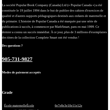
La société Popular Book Company (Canada) Ltd (« Popular Canada ») a été
constituée le 19 juillet 1994 dans le but de publier des cahiers d'exercices de
qualité et d'autres supports pédagogiques destinés aux enfants de maternelle et
du primaire. L'histoire de Popular Canada a été marquée par une série de
publications à succès, à commencer par MathSmart, paru en mai 1999. Ce
dernier a connu un succès immédiat. À ce jour, plus de 3 millions d'exemplaires
des titres de la collection Complete Smart ont été vendus !
Des questions ?
905-731-9827
Modes de paiement acceptés
Grade
École maternelle
École
6e
7e
8e
3e
10e
11e
12e