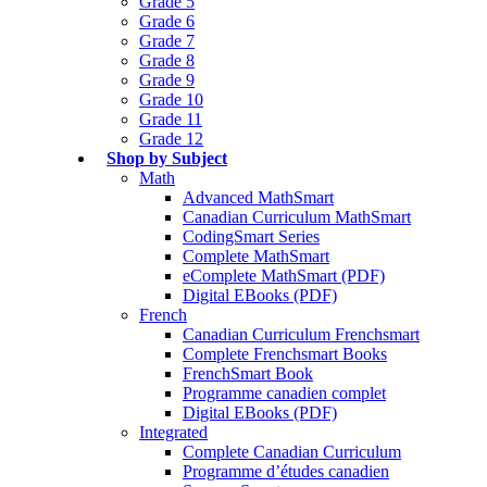
Grade 5
Grade 6
Grade 7
Grade 8
Grade 9
Grade 10
Grade 11
Grade 12
Shop by Subject
Math
Advanced MathSmart
Canadian Curriculum MathSmart
CodingSmart Series
Complete MathSmart
eComplete MathSmart (PDF)
Digital EBooks (PDF)
French
Canadian Curriculum Frenchsmart
Complete Frenchsmart Books
FrenchSmart Book
Programme canadien complet
Digital EBooks (PDF)
Integrated
Complete Canadian Curriculum
Programme d’études canadien