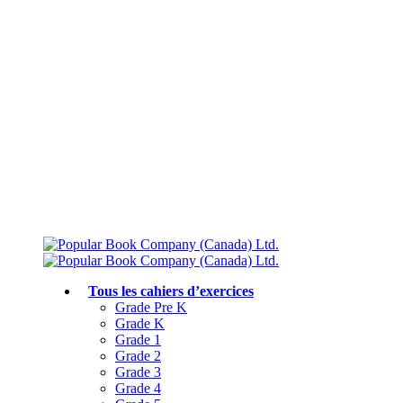
Livraison gratuite à partir de 75 $
Rejoignez le Club des parents et bénéficiez de jusqu’à 50 % de réduction
Conforme au programme scolaire canadien
Tous les cahiers d’exercices
Grade Pre K
Grade K
Grade 1
Grade 2
Grade 3
Grade 4