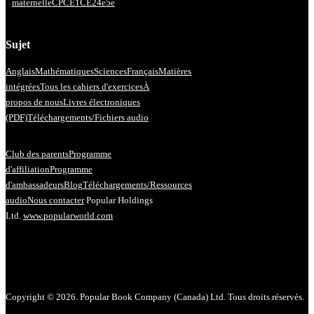
maternelle
CP
CE1
CE2
4e
5e
Sujet
Anglais
Mathématiques
Sciences
Français
Matières
intégrées
Tous les cahiers d'exercices
À
propos de nous
Livres électroniques
(PDF)
Téléchargements/Fichiers audio
Club des parents
Programme
d'affiliation
Programme
d'ambassadeurs
Blog
Téléchargements/Ressources
audio
Nous contacter
Popular Holdings
Ltd.
www.popularworld.com
Copyright © 2026. Popular Book Company (Canada) Ltd. Tous droits réservés.