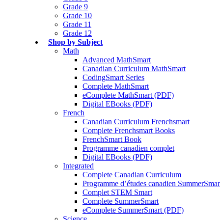
Grade 9
Grade 10
Grade 11
Grade 12
Shop by Subject
Math
Advanced MathSmart
Canadian Curriculum MathSmart
CodingSmart Series
Complete MathSmart
eComplete MathSmart (PDF)
Digital EBooks (PDF)
French
Canadian Curriculum Frenchsmart
Complete Frenchsmart Books
FrenchSmart Book
Programme canadien complet
Digital EBooks (PDF)
Integrated
Complete Canadian Curriculum
Programme d’études canadien SummerSmar
Complet STEM Smart
Complete SummerSmart
eComplete SummerSmart (PDF)
Science