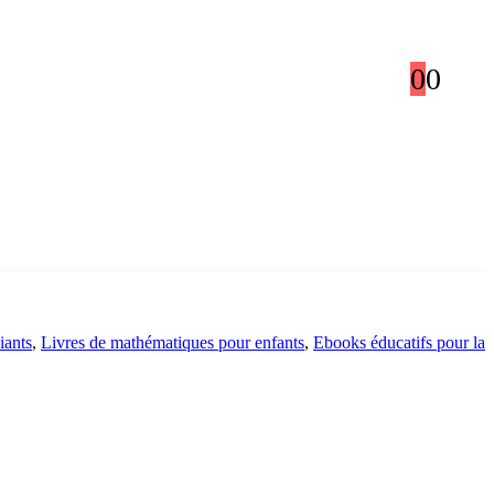
0
0
iants
,
Livres de mathématiques pour enfants
,
Ebooks éducatifs pour la