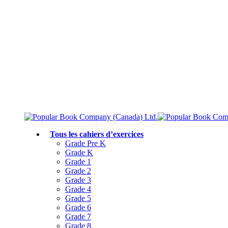
Livraison gratuite à partir de 75 $
Rejoignez le Club des parents et bénéficiez de jusqu’à 50 % de réduction
Conforme au programme scolaire canadien
Tous les cahiers d’exercices
Grade Pre K
Grade K
Grade 1
Grade 2
Grade 3
Grade 4
Grade 5
Grade 6
Grade 7
Grade 8