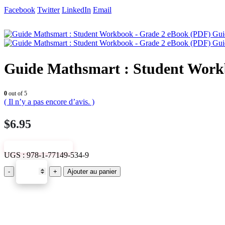
Facebook
Twitter
LinkedIn
Email
Gui
Gui
Guide Mathsmart : Student Work
0
out of 5
( Il n’y a pas encore d’avis. )
$
6.95
VIEW SAMPLE
UGS :
978-1-77149-534-9
-
+
Ajouter au panier