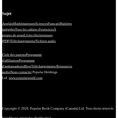
Sujet
Anglais
Mathématiques
Sciences
Français
Matières
intégrées
Tous les cahiers d'exercices
À
propos de nous
Livres électroniques
(PDF)
Téléchargements/Fichiers audio
Club des parents
Programme
d'affiliation
Programme
d'ambassadeurs
Blog
Téléchargements/Ressources
audio
Nous contacter
Popular Holdings
Ltd.
www.popularworld.com
Copyright © 2026. Popular Book Company (Canada) Ltd. Tous droits réservés.