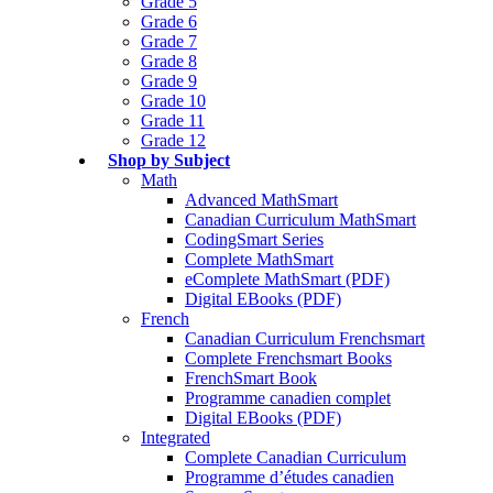
Grade 5
Grade 6
Grade 7
Grade 8
Grade 9
Grade 10
Grade 11
Grade 12
Shop by Subject
Math
Advanced MathSmart
Canadian Curriculum MathSmart
CodingSmart Series
Complete MathSmart
eComplete MathSmart (PDF)
Digital EBooks (PDF)
French
Canadian Curriculum Frenchsmart
Complete Frenchsmart Books
FrenchSmart Book
Programme canadien complet
Digital EBooks (PDF)
Integrated
Complete Canadian Curriculum
Programme d’études canadien