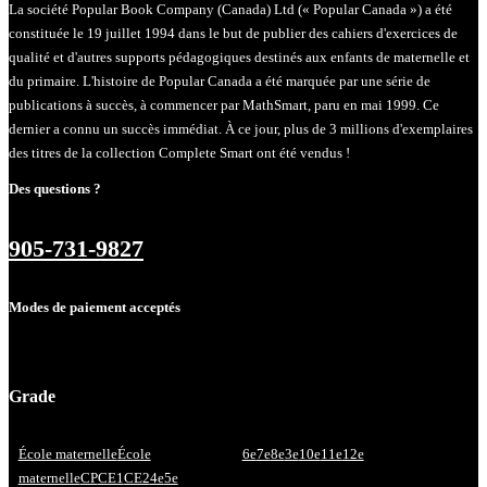
La société Popular Book Company (Canada) Ltd (« Popular Canada ») a été
constituée le 19 juillet 1994 dans le but de publier des cahiers d'exercices de
qualité et d'autres supports pédagogiques destinés aux enfants de maternelle et
du primaire. L'histoire de Popular Canada a été marquée par une série de
publications à succès, à commencer par MathSmart, paru en mai 1999. Ce
dernier a connu un succès immédiat. À ce jour, plus de 3 millions d'exemplaires
des titres de la collection Complete Smart ont été vendus !
Des questions ?
905-731-9827
Modes de paiement acceptés
Grade
École maternelle
École
6e
7e
8e
3e
10e
11e
12e
maternelle
CP
CE1
CE2
4e
5e