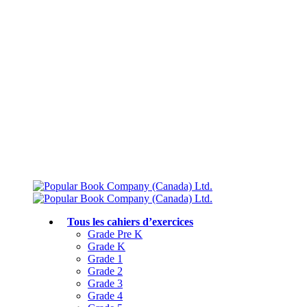
Livraison gratuite à partir de 75 $
Rejoignez le Club des parents et bénéficiez de jusqu’à 50 % de réduction
Conforme au programme scolaire canadien
Tous les cahiers d’exercices
Grade Pre K
Grade K
Grade 1
Grade 2
Grade 3
Grade 4