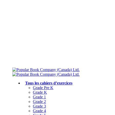
Livraison gratuite à partir de 75 $
Rejoignez le Club des parents et bénéficiez de jusqu’à 50 % de réduction
Conforme au programme scolaire canadien
Tous les cahiers d’exercices
Grade Pre K
Grade K
Grade 1
Grade 2
Grade 3
Grade 4