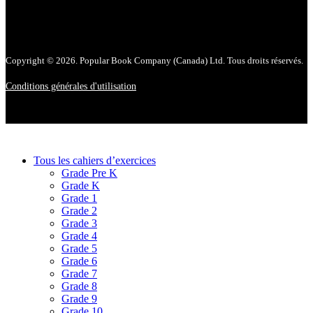
Copyright © 2026. Popular Book Company (Canada) Ltd. Tous droits réservés.
Conditions générales d'utilisation
Tous les cahiers d’exercices
Grade Pre K
Grade K
Grade 1
Grade 2
Grade 3
Grade 4
Grade 5
Grade 6
Grade 7
Grade 8
Grade 9
Grade 10