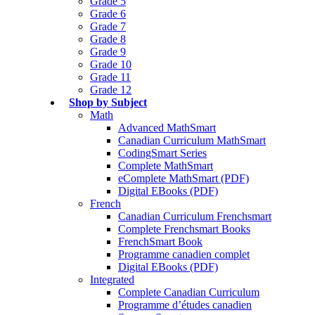
Grade 5
Grade 6
Grade 7
Grade 8
Grade 9
Grade 10
Grade 11
Grade 12
Shop by Subject
Math
Advanced MathSmart
Canadian Curriculum MathSmart
CodingSmart Series
Complete MathSmart
eComplete MathSmart (PDF)
Digital EBooks (PDF)
French
Canadian Curriculum Frenchsmart
Complete Frenchsmart Books
FrenchSmart Book
Programme canadien complet
Digital EBooks (PDF)
Integrated
Complete Canadian Curriculum
Programme d’études canadien