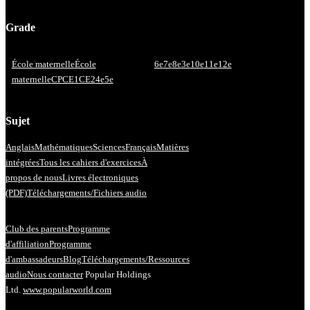
Grade
École maternelle
École
6e
7e
8e
3e
10e
11e
12e
maternelle
CP
CE1
CE2
4e
5e
Sujet
Anglais
Mathématiques
Sciences
Français
Matières
intégrées
Tous les cahiers d'exercices
À
propos de nous
Livres électroniques
(PDF)
Téléchargements/Fichiers audio
Club des parents
Programme
d'affiliation
Programme
d'ambassadeurs
Blog
Téléchargements/Ressources
audio
Nous contacter
Popular Holdings
Ltd.
www.popularworld.com