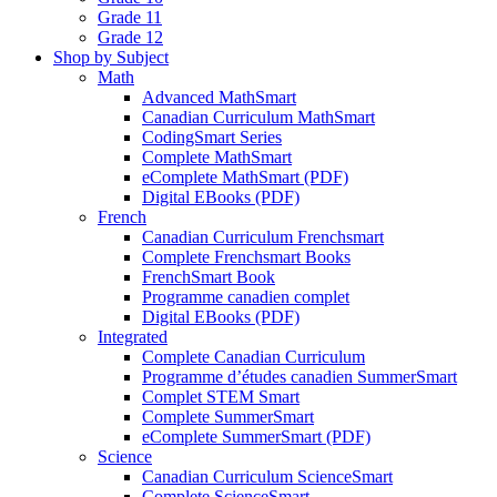
Grade 11
Grade 12
Shop by Subject
Math
Advanced MathSmart
Canadian Curriculum MathSmart
CodingSmart Series
Complete MathSmart
eComplete MathSmart (PDF)
Digital EBooks (PDF)
French
Canadian Curriculum Frenchsmart
Complete Frenchsmart Books
FrenchSmart Book
Programme canadien complet
Digital EBooks (PDF)
Integrated
Complete Canadian Curriculum
Programme d’études canadien SummerSmart
Complet STEM Smart
Complete SummerSmart
eComplete SummerSmart (PDF)
Science
Canadian Curriculum ScienceSmart
Complete ScienceSmart