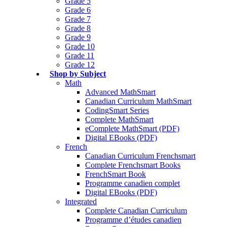
Grade 5
Grade 6
Grade 7
Grade 8
Grade 9
Grade 10
Grade 11
Grade 12
Shop by Subject
Math
Advanced MathSmart
Canadian Curriculum MathSmart
CodingSmart Series
Complete MathSmart
eComplete MathSmart (PDF)
Digital EBooks (PDF)
French
Canadian Curriculum Frenchsmart
Complete Frenchsmart Books
FrenchSmart Book
Programme canadien complet
Digital EBooks (PDF)
Integrated
Complete Canadian Curriculum
Programme d’études canadien