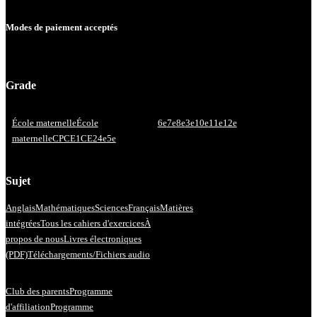
Modes de paiement acceptés
Grade
École maternelle
École
6e
7e
8e
3e
10e
11e
12e
maternelle
CP
CE1
CE2
4e
5e
Sujet
Anglais
Mathématiques
Sciences
Français
Matières
intégrées
Tous les cahiers d'exercices
À
propos de nous
Livres électroniques
(PDF)
Téléchargements/Fichiers audio
Club des parents
Programme
d'affiliation
Programme