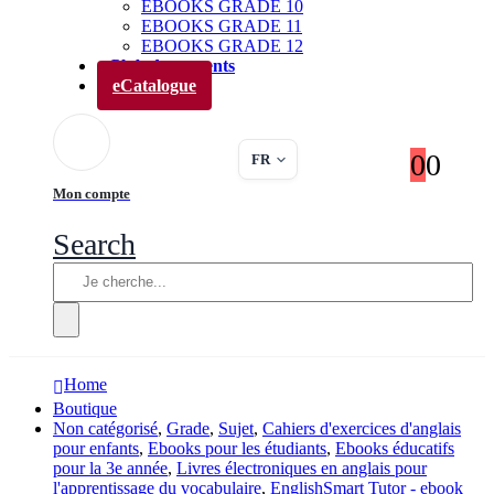
EBOOKS GRADE 10
EBOOKS GRADE 11
EBOOKS GRADE 12
Club des parents
eCatalogue
0
0
FR
Mon compte
Search
Home
Boutique
Non catégorisé
,
Grade
,
Sujet
,
Cahiers d'exercices d'anglais
pour enfants
,
Ebooks pour les étudiants
,
Ebooks éducatifs
pour la 3e année
,
Livres électroniques en anglais pour
l'apprentissage du vocabulaire
,
EnglishSmart Tutor - ebook