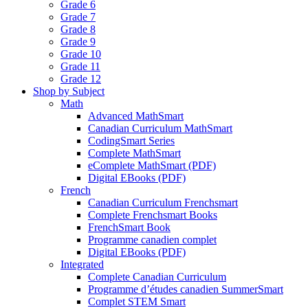
Grade 6
Grade 7
Grade 8
Grade 9
Grade 10
Grade 11
Grade 12
Shop by Subject
Math
Advanced MathSmart
Canadian Curriculum MathSmart
CodingSmart Series
Complete MathSmart
eComplete MathSmart (PDF)
Digital EBooks (PDF)
French
Canadian Curriculum Frenchsmart
Complete Frenchsmart Books
FrenchSmart Book
Programme canadien complet
Digital EBooks (PDF)
Integrated
Complete Canadian Curriculum
Programme d’études canadien SummerSmart
Complet STEM Smart