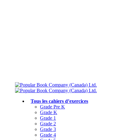
Livraison gratuite à partir de 75 $
Rejoignez le Club des parents et bénéficiez de jusqu’à 50 % de réduction
Conforme au programme scolaire canadien
Tous les cahiers d’exercices
Grade Pre K
Grade K
Grade 1
Grade 2
Grade 3
Grade 4