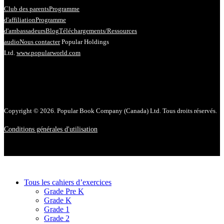
Club des parents
Programme
d'affiliation
Programme
d'ambassadeurs
Blog
Téléchargements/Ressources
audio
Nous contacter
Popular Holdings
Ltd.
www.popularworld.com
Copyright © 2026. Popular Book Company (Canada) Ltd. Tous droits réservés.
Conditions générales d'utilisation
Tous les cahiers d’exercices
Grade Pre K
Grade K
Grade 1
Grade 2