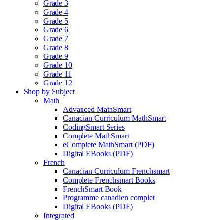
Grade 3
Grade 4
Grade 5
Grade 6
Grade 7
Grade 8
Grade 9
Grade 10
Grade 11
Grade 12
Shop by Subject
Math
Advanced MathSmart
Canadian Curriculum MathSmart
CodingSmart Series
Complete MathSmart
eComplete MathSmart (PDF)
Digital EBooks (PDF)
French
Canadian Curriculum Frenchsmart
Complete Frenchsmart Books
FrenchSmart Book
Programme canadien complet
Digital EBooks (PDF)
Integrated