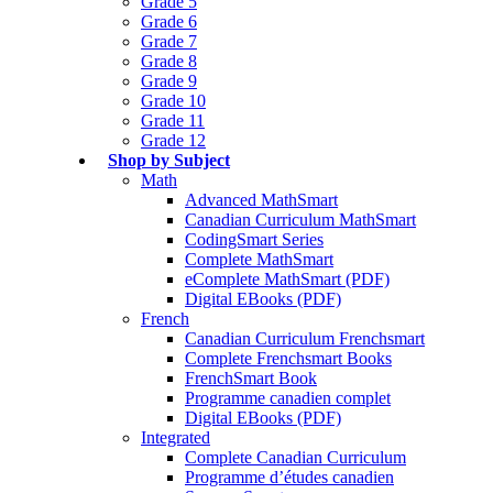
Grade 5
Grade 6
Grade 7
Grade 8
Grade 9
Grade 10
Grade 11
Grade 12
Shop by Subject
Math
Advanced MathSmart
Canadian Curriculum MathSmart
CodingSmart Series
Complete MathSmart
eComplete MathSmart (PDF)
Digital EBooks (PDF)
French
Canadian Curriculum Frenchsmart
Complete Frenchsmart Books
FrenchSmart Book
Programme canadien complet
Digital EBooks (PDF)
Integrated
Complete Canadian Curriculum
Programme d’études canadien