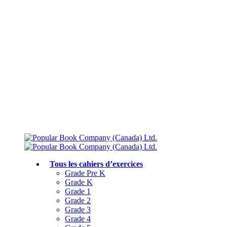
Livraison gratuite à partir de 75 $
Rejoignez le Club des parents et bénéficiez de jusqu’à 50 % de réduction
Conforme au programme scolaire canadien
Tous les cahiers d’exercices
Grade Pre K
Grade K
Grade 1
Grade 2
Grade 3
Grade 4