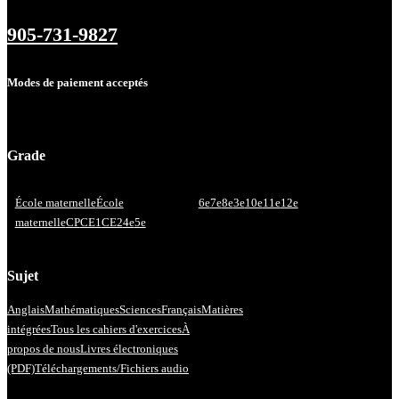
905-731-9827
Modes de paiement acceptés
Grade
École maternelle
École
6e
7e
8e
3e
10e
11e
12e
maternelle
CP
CE1
CE2
4e
5e
Sujet
Anglais
Mathématiques
Sciences
Français
Matières
intégrées
Tous les cahiers d'exercices
À
propos de nous
Livres électroniques
(PDF)
Téléchargements/Fichiers audio