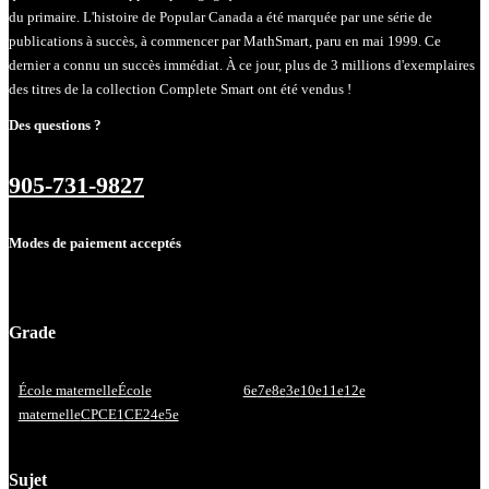
du primaire. L'histoire de Popular Canada a été marquée par une série de
publications à succès, à commencer par MathSmart, paru en mai 1999. Ce
dernier a connu un succès immédiat. À ce jour, plus de 3 millions d'exemplaires
des titres de la collection Complete Smart ont été vendus !
Des questions ?
905-731-9827
Modes de paiement acceptés
Grade
École maternelle
École
6e
7e
8e
3e
10e
11e
12e
maternelle
CP
CE1
CE2
4e
5e
Sujet