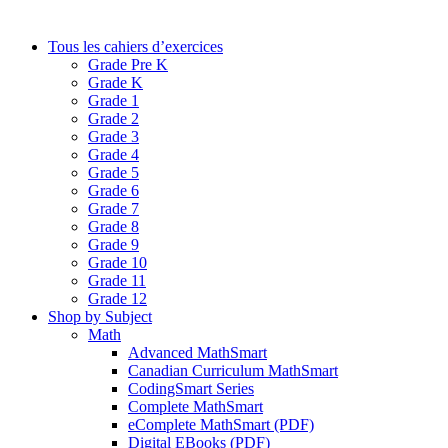
Tous les cahiers d’exercices
Grade Pre K
Grade K
Grade 1
Grade 2
Grade 3
Grade 4
Grade 5
Grade 6
Grade 7
Grade 8
Grade 9
Grade 10
Grade 11
Grade 12
Shop by Subject
Math
Advanced MathSmart
Canadian Curriculum MathSmart
CodingSmart Series
Complete MathSmart
eComplete MathSmart (PDF)
Digital EBooks (PDF)