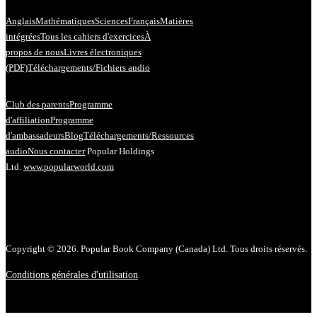
Anglais
Mathématiques
Sciences
Français
Matières
intégrées
Tous les cahiers d'exercices
À
propos de nous
Livres électroniques
(PDF)
Téléchargements/Fichiers audio
Club des parents
Programme
d'affiliation
Programme
d'ambassadeurs
Blog
Téléchargements/Ressources
audio
Nous contacter
Popular Holdings
Ltd.
www.popularworld.com
Copyright © 2026. Popular Book Company (Canada) Ltd. Tous droits réservés.
Conditions générales d'utilisation