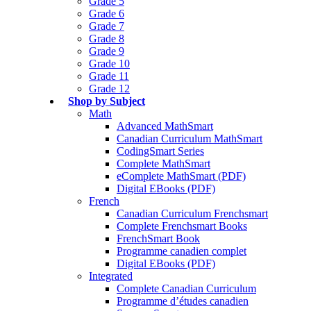
Grade 5
Grade 6
Grade 7
Grade 8
Grade 9
Grade 10
Grade 11
Grade 12
Shop by Subject
Math
Advanced MathSmart
Canadian Curriculum MathSmart
CodingSmart Series
Complete MathSmart
eComplete MathSmart (PDF)
Digital EBooks (PDF)
French
Canadian Curriculum Frenchsmart
Complete Frenchsmart Books
FrenchSmart Book
Programme canadien complet
Digital EBooks (PDF)
Integrated
Complete Canadian Curriculum
Programme d’études canadien