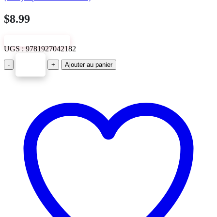
$
8.99
VIEW SAMPLE
UGS :
9781927042182
-
+
Ajouter au panier