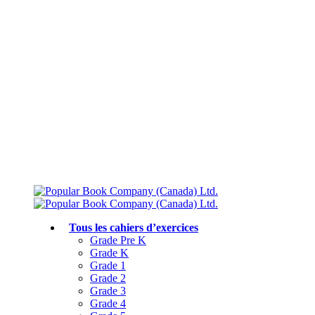
Livraison gratuite à partir de 75 $
Rejoignez le Club des parents et bénéficiez de jusqu’à 50 % de réduction
Conforme au programme scolaire canadien
Tous les cahiers d’exercices
Grade Pre K
Grade K
Grade 1
Grade 2
Grade 3
Grade 4