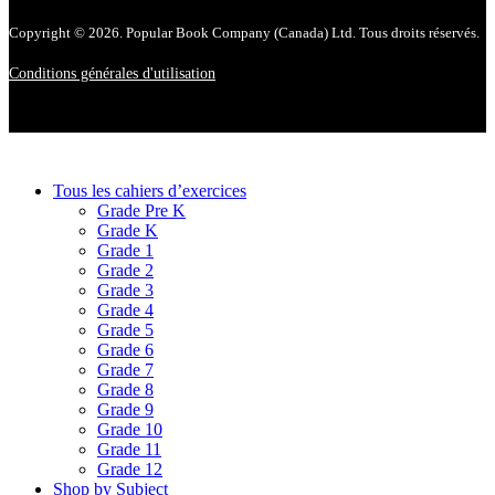
Copyright © 2026. Popular Book Company (Canada) Ltd. Tous droits réservés.
Conditions générales d'utilisation
Tous les cahiers d’exercices
Grade Pre K
Grade K
Grade 1
Grade 2
Grade 3
Grade 4
Grade 5
Grade 6
Grade 7
Grade 8
Grade 9
Grade 10
Grade 11
Grade 12
Shop by Subject