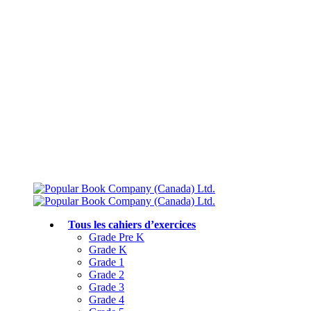
Livraison gratuite à partir de 75 $
Rejoignez le Club des parents et bénéficiez de jusqu’à 50 % de réduction
Conforme au programme scolaire canadien
Tous les cahiers d’exercices
Grade Pre K
Grade K
Grade 1
Grade 2
Grade 3
Grade 4