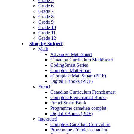
Grade 5
Grade 6
Grade 7
Grade 8
Grade 9
Grade 10
Grade 11
Grade 12
Shop by Subject
Math
Advanced MathSmart
Canadian Curriculum MathSmart
CodingSmart Series
Complete MathSmart
eComplete MathSmart (PDF)
Digital EBooks (PDF)
French
Canadian Curriculum Frenchsmart
Complete Frenchsmart Books
FrenchSmart Book
Programme canadien complet
Digital EBooks (PDF)
Integrated
Complete Canadian Curriculum
Programme d’études canadien