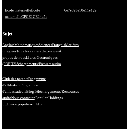
École maternelle
École
6e
7e
8e
3e
10e
11e
12e
maternelle
CP
CE1
CE2
4e
5e
Sujet
Anglais
Mathématiques
Sciences
Français
Matières
intégrées
Tous les cahiers d'exercices
À
propos de nous
Livres électroniques
(PDF)
Téléchargements/Fichiers audio
Club des parents
Programme
d'affiliation
Programme
d'ambassadeurs
Blog
Téléchargements/Ressources
audio
Nous contacter
Popular Holdings
Ltd.
www.popularworld.com