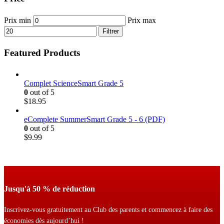
Prix min
Prix max
Filtrer
Featured Products
Complet ScienceSmart Grade 5
0
out of 5
$
18.95
eComplete SummerSmart Grade 5 - 6 (PDF)
0
out of 5
$
9.99
Jusqu'à 50 % de réduction
Inscrivez-vous gratuitement au Club des parents et commencez à faire des
économies dès aujourd’hui !