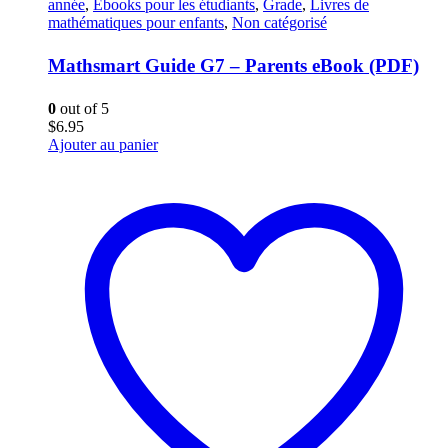
année
,
Ebooks pour les étudiants
,
Grade
,
Livres de
mathématiques pour enfants
,
Non catégorisé
Mathsmart Guide G7 – Parents eBook (PDF)
0
out of 5
$
6.95
Ajouter au panier