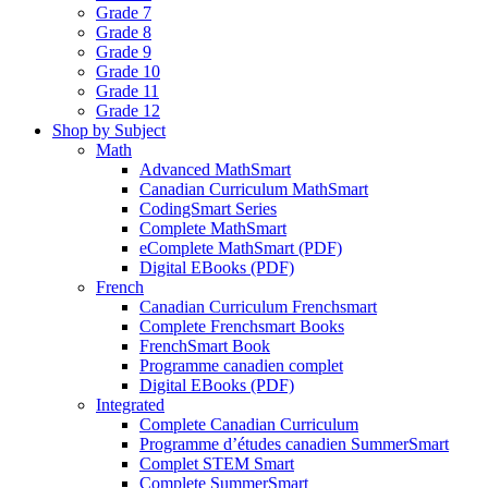
Grade 7
Grade 8
Grade 9
Grade 10
Grade 11
Grade 12
Shop by Subject
Math
Advanced MathSmart
Canadian Curriculum MathSmart
CodingSmart Series
Complete MathSmart
eComplete MathSmart (PDF)
Digital EBooks (PDF)
French
Canadian Curriculum Frenchsmart
Complete Frenchsmart Books
FrenchSmart Book
Programme canadien complet
Digital EBooks (PDF)
Integrated
Complete Canadian Curriculum
Programme d’études canadien SummerSmart
Complet STEM Smart
Complete SummerSmart