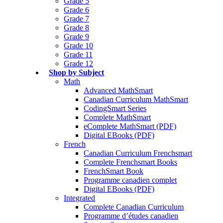
Grade 5
Grade 6
Grade 7
Grade 8
Grade 9
Grade 10
Grade 11
Grade 12
Shop by Subject
Math
Advanced MathSmart
Canadian Curriculum MathSmart
CodingSmart Series
Complete MathSmart
eComplete MathSmart (PDF)
Digital EBooks (PDF)
French
Canadian Curriculum Frenchsmart
Complete Frenchsmart Books
FrenchSmart Book
Programme canadien complet
Digital EBooks (PDF)
Integrated
Complete Canadian Curriculum
Programme d’études canadien