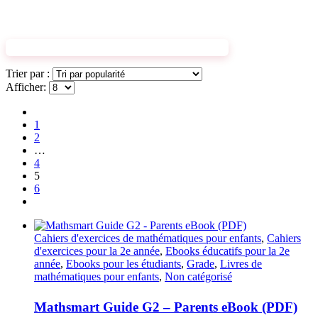
DÉCOUVREZ LES CAHIERS D'EXERCICES
Trier par :
Afficher:
1
2
…
4
5
6
Cahiers d'exercices de mathématiques pour enfants
,
Cahiers
d'exercices pour la 2e année
,
Ebooks éducatifs pour la 2e
année
,
Ebooks pour les étudiants
,
Grade
,
Livres de
mathématiques pour enfants
,
Non catégorisé
Mathsmart Guide G2 – Parents eBook (PDF)