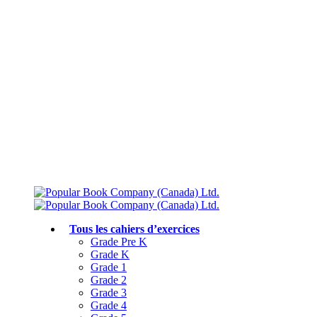
Livraison gratuite à partir de 75 $
Rejoignez le Club des parents et bénéficiez de jusqu’à 50 % de réduction
Conforme au programme scolaire canadien
Tous les cahiers d’exercices
Grade Pre K
Grade K
Grade 1
Grade 2
Grade 3
Grade 4