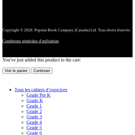
Copyright © 2026. Popular Book Company (Canada) Ltd. Tous droits réservés.
Conditions générales d'utilisation
You've just added this product to the cart:
Voir le panier
Continuer
Tous les cahiers d’exercices
Grade Pre K
Grade K
Grade 1
Grade 2
Grade 3
Grade 4
Grade 5
Grade 6