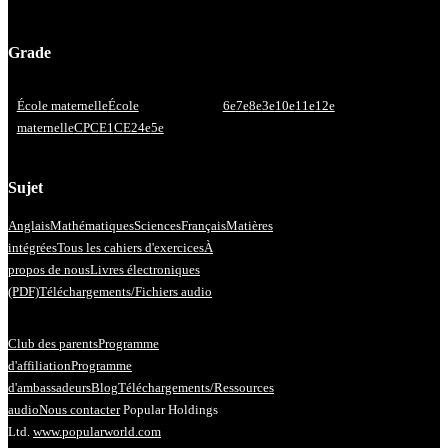
Grade
École maternelle
École
6e
7e
8e
3e
10e
11e
12e
maternelle
CP
CE1
CE2
4e
5e
Sujet
Anglais
Mathématiques
Sciences
Français
Matières
intégrées
Tous les cahiers d'exercices
À
propos de nous
Livres électroniques
(PDF)
Téléchargements/Fichiers audio
Club des parents
Programme
d'affiliation
Programme
d'ambassadeurs
Blog
Téléchargements/Ressources
audio
Nous contacter
Popular Holdings
Ltd.
www.popularworld.com