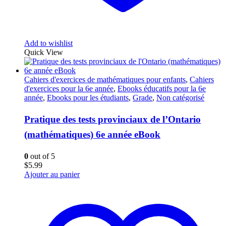
Add to wishlist
Quick View
Cahiers d'exercices de mathématiques pour enfants
,
Cahiers
d'exercices pour la 6e année
,
Ebooks éducatifs pour la 6e
année
,
Ebooks pour les étudiants
,
Grade
,
Non catégorisé
Pratique des tests provinciaux de l’Ontario
(mathématiques) 6e année eBook
0
out of 5
$
5.99
Ajouter au panier