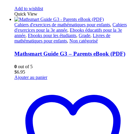
Add to wishlist
Quick View
Cahiers d'exercices de mathématiques pour enfants
,
Cahiers
d'exercices pour la 3e année
,
Ebooks éducatifs pour la 3e
année
,
Ebooks pour les étudiants
,
Grade
,
Livres de
mathématiques pour enfants
,
Non catégorisé
Mathsmart Guide G3 – Parents eBook (PDF)
0
out of 5
$
6.95
Ajouter au panier