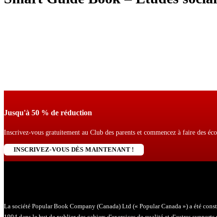
Jusqu'à 50 % de réduction
Inscrivez-vous gratuitement au Club des parents et commencez à faire des éc
INSCRIVEZ-VOUS DÈS MAINTENANT !
La société Popular Book Company (Canada) Ltd (« Popular Canada ») a été constit
1994 dans le but de publier des cahiers d'exercices de qualité et d'autres support