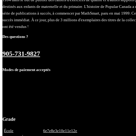
destinés aux enfants de maternelle et du primaire. L'histoire de Popular Canada a
série de publications à succès, à commencer par MathSmart, paru en mai 1999. Ce
succès immédiat. À ce jour, plus de 3 millions d'exemplaires des titres de la coll
ont été vendus !
Des questions ?
905-731-9827
Modes de paiement acceptés
Grade
École
6e
7e
8e
3e
10e
11e
12e