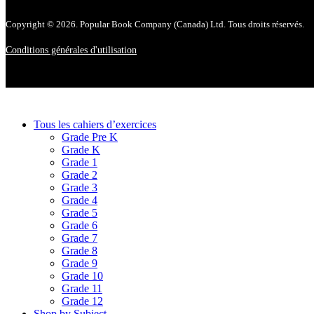
Copyright © 2026. Popular Book Company (Canada) Ltd. Tous droits réservés.
Conditions générales d'utilisation
Tous les cahiers d’exercices
Grade Pre K
Grade K
Grade 1
Grade 2
Grade 3
Grade 4
Grade 5
Grade 6
Grade 7
Grade 8
Grade 9
Grade 10
Grade 11
Grade 12
Shop by Subject