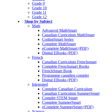
Grade 9
Grade 10
Grade 11
Grade 12
Shop by Subject
Math
Advanced MathSmart
Canadian Curriculum MathSmart
CodingSmart Series
Complete MathSmart
eComplete MathSmart (PDF)
Digital EBooks (PDF)
French
Canadian Curriculum Frenchsmart
Complete Frenchsmart Books
FrenchSmart Book
Programme canadien complet
Digital EBooks (PDF)
Integrated
Complete Canadian Curriculum
Canadian Curriculum SummerSmart
Complet STEM Smart
Complete SummerSmart
eComplete SummerSmart (PDF)
Science