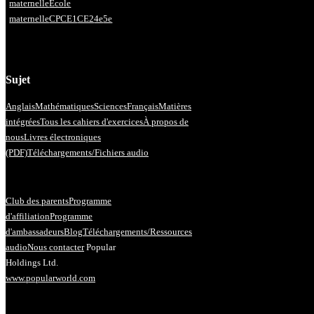
maternelle
École
maternelle
CP
CE1
CE2
4e
5e
Sujet
Anglais
Mathématiques
Sciences
Français
Matières
intégrées
Tous les cahiers d'exercices
À propos de
nous
Livres électroniques
(PDF)
Téléchargements/Fichiers audio
Club des parents
Programme
d'affiliation
Programme
d'ambassadeurs
Blog
Téléchargements/Ressources
audio
Nous contacter
Popular
Holdings Ltd.
www.popularworld.com