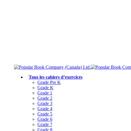
Livraison gratuite à partir de 75 $
Rejoignez le Club des parents et bénéficiez de jusqu’à 50 % de réduction
Conforme au programme scolaire canadien
Tous les cahiers d’exercices
Grade Pre K
Grade K
Grade 1
Grade 2
Grade 3
Grade 4
Grade 5
Grade 6
Grade 7
Grade 8