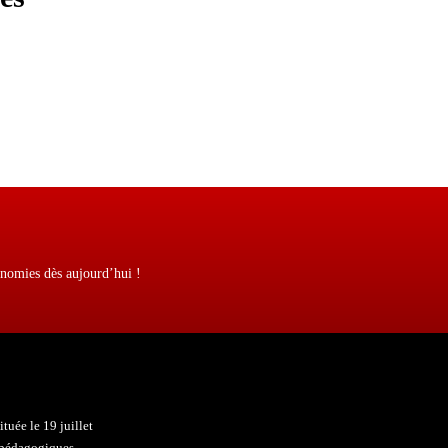
onomies dès aujourd’hui !
uée le 19 juillet
s pédagogiques