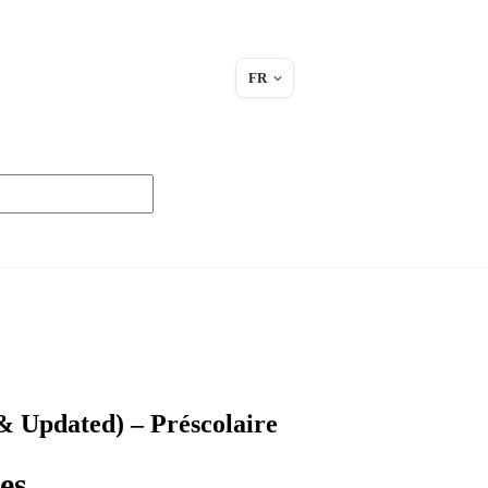
FR
 Updated) – Préscolaire
es