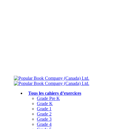
Livraison gratuite à partir de 75 $
Rejoignez le Club des parents et bénéficiez de jusqu’à 50 % de réduction
Conforme au programme scolaire canadien
Tous les cahiers d’exercices
Grade Pre K
Grade K
Grade 1
Grade 2
Grade 3
Grade 4