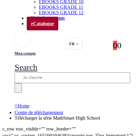
EBOOKS GRADE 10
EBOOKS GRADE 11
EBOOKS GRADE 12
Club des parents
eCatalogue
0
0
FR
Mon compte
Search
Home
Centre de téléchargement
Télécharger la série MathSmart High School
c_row row_visible=”” row_border=””
css=”.vc_custom_1651691946383{margin-top: 25px !important;}”]