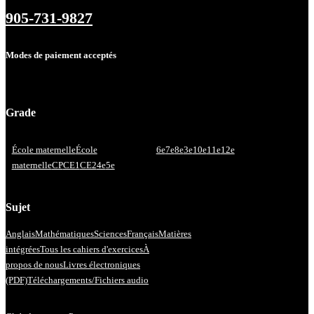
905-731-9827
Modes de paiement acceptés
Grade
École maternelle
École
6e
7e
8e
3e
10e
11e
12e
maternelle
CP
CE1
CE2
4e
5e
Sujet
Anglais
Mathématiques
Sciences
Français
Matières
intégrées
Tous les cahiers d'exercices
À
propos de nous
Livres électroniques
(PDF)
Téléchargements/Fichiers audio