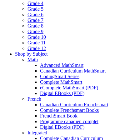
Grade 4
Grade 5
Grade 6
Grade 7
Grade 8
Grade 9
Grade 10
Grade 11
Grade 12
Shop by Subject
Math
Advanced MathSmart
Canadian Curriculum MathSmart
CodingSmart Series
Complete MathSmart
eComplete MathSmart (PDF)
Digital EBooks (PDF)
French
Canadian Curriculum Frenchsmart
Complete Frenchsmart Books
FrenchSmart Book
Programme canadien complet
Digital EBooks (PDF)
Integrated
Complete Canadian Curriculum