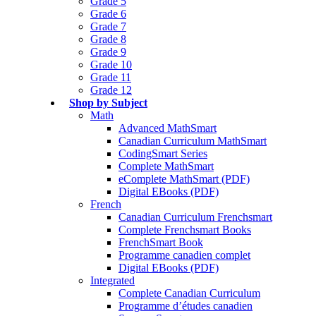
Grade 5
Grade 6
Grade 7
Grade 8
Grade 9
Grade 10
Grade 11
Grade 12
Shop by Subject
Math
Advanced MathSmart
Canadian Curriculum MathSmart
CodingSmart Series
Complete MathSmart
eComplete MathSmart (PDF)
Digital EBooks (PDF)
French
Canadian Curriculum Frenchsmart
Complete Frenchsmart Books
FrenchSmart Book
Programme canadien complet
Digital EBooks (PDF)
Integrated
Complete Canadian Curriculum
Programme d’études canadien