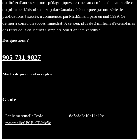
qualité et d'autres supports pédagogiques destinés aux enfants de maternelle et
du primaire. L'histoire de Popular Canada a été marquée par une série de
publications à succès, à commencer par MathSmart, paru en mai 1999. Ce
dernier a connu un succès immédiat. À ce jour, plus de 3 millions d'exemplaires
des titres de la collection Complete Smart ont été vendus !
Des questions ?
905-731-9827
Modes de paiement acceptés
Grade
École maternelle
École
6e
7e
8e
3e
10e
11e
12e
maternelle
CP
CE1
CE2
4e
5e