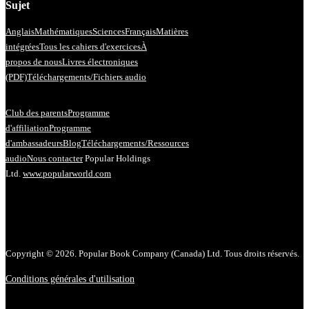
Sujet
Anglais
Mathématiques
Sciences
Français
Matières
intégrées
Tous les cahiers d'exercices
À
propos de nous
Livres électroniques
(PDF)
Téléchargements/Fichiers audio
Club des parents
Programme
d'affiliation
Programme
d'ambassadeurs
Blog
Téléchargements/Ressources
audio
Nous contacter
Popular Holdings
Ltd.
www.popularworld.com
Copyright © 2026. Popular Book Company (Canada) Ltd. Tous droits réservés.
Conditions générales d'utilisation