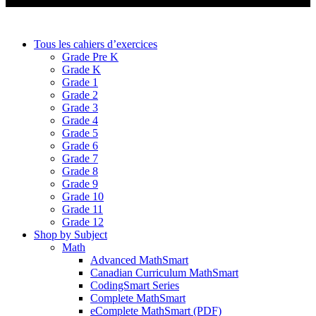
Tous les cahiers d’exercices
Grade Pre K
Grade K
Grade 1
Grade 2
Grade 3
Grade 4
Grade 5
Grade 6
Grade 7
Grade 8
Grade 9
Grade 10
Grade 11
Grade 12
Shop by Subject
Math
Advanced MathSmart
Canadian Curriculum MathSmart
CodingSmart Series
Complete MathSmart
eComplete MathSmart (PDF)