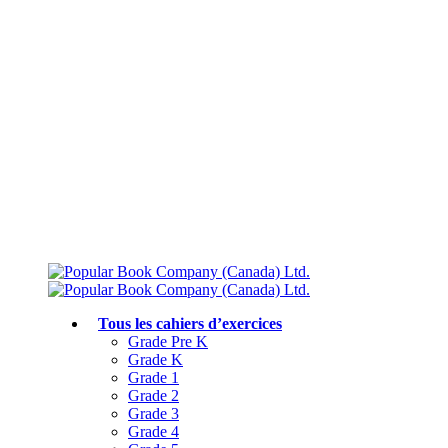
Livraison gratuite à partir de 75 $
Rejoignez le Club des parents et bénéficiez de jusqu’à 50 % de réduction
Conforme au programme scolaire canadien
Tous les cahiers d’exercices
Grade Pre K
Grade K
Grade 1
Grade 2
Grade 3
Grade 4