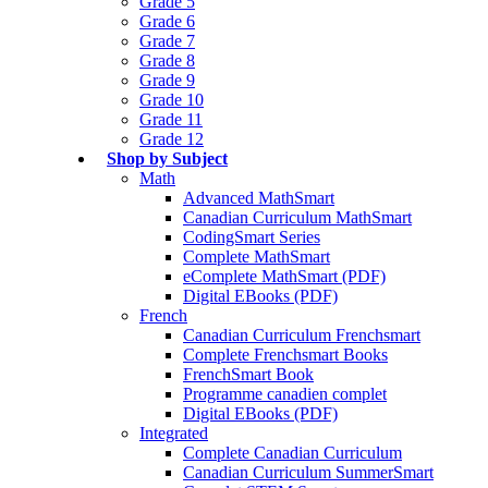
Grade 5
Grade 6
Grade 7
Grade 8
Grade 9
Grade 10
Grade 11
Grade 12
Shop by Subject
Math
Advanced MathSmart
Canadian Curriculum MathSmart
CodingSmart Series
Complete MathSmart
eComplete MathSmart (PDF)
Digital EBooks (PDF)
French
Canadian Curriculum Frenchsmart
Complete Frenchsmart Books
FrenchSmart Book
Programme canadien complet
Digital EBooks (PDF)
Integrated
Complete Canadian Curriculum
Canadian Curriculum SummerSmart