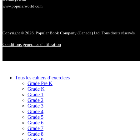
www.popularworld.com
Copyright © 2026. Popular Book Company (Canada) Ltd. Tous droits réservés.
Conditions générales d'utilisation
Tous les cahiers d’exercices
Grade Pre K
Grade K
Grade 1
Grade 2
Grade 3
Grade 4
Grade 5
Grade 6
Grade 7
Grade 8
Grade 9