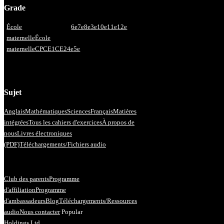
Grade
École
6e
7e
8e
3e
10e
11e
12e
maternelle
École
maternelle
CP
CE1
CE2
4e
5e
Sujet
Anglais
Mathématiques
Sciences
Français
Matières
intégrées
Tous les cahiers d'exercices
À propos de
nous
Livres électroniques
(PDF)
Téléchargements/Fichiers audio
Club des parents
Programme
d'affiliation
Programme
d'ambassadeurs
Blog
Téléchargements/Ressources
audio
Nous contacter
Popular
Holdings Ltd.