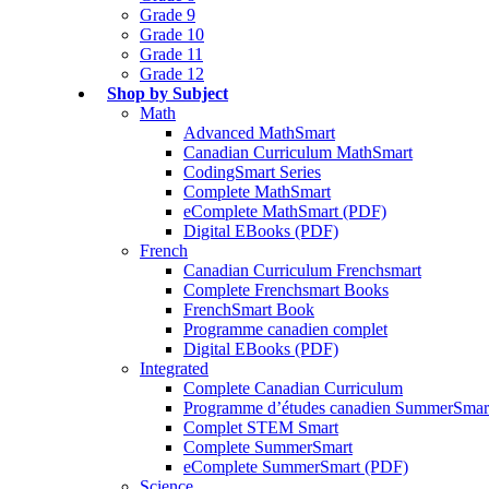
Grade 9
Grade 10
Grade 11
Grade 12
Shop by Subject
Math
Advanced MathSmart
Canadian Curriculum MathSmart
CodingSmart Series
Complete MathSmart
eComplete MathSmart (PDF)
Digital EBooks (PDF)
French
Canadian Curriculum Frenchsmart
Complete Frenchsmart Books
FrenchSmart Book
Programme canadien complet
Digital EBooks (PDF)
Integrated
Complete Canadian Curriculum
Programme d’études canadien SummerSmar
Complet STEM Smart
Complete SummerSmart
eComplete SummerSmart (PDF)
Science