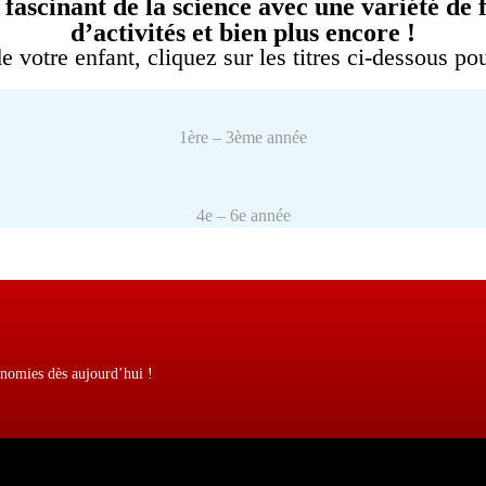
scinant de la science avec une variété de fai
d’activités et bien plus encore !
 votre enfant, cliquez sur les titres ci-dessous p
1ère – 3ème année
4e – 6e année
onomies dès aujourd’hui !