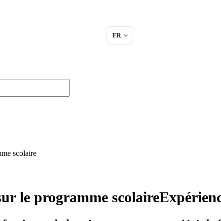
FR
mme scolaire
sur le programme scolaireExpérience