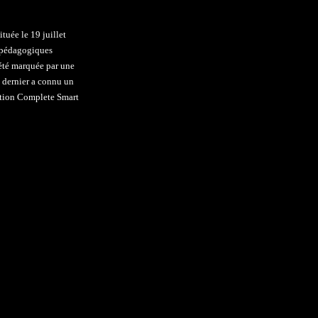
uée le 19 juillet
s pédagogiques
 été marquée par une
 dernier a connu un
ection Complete Smart