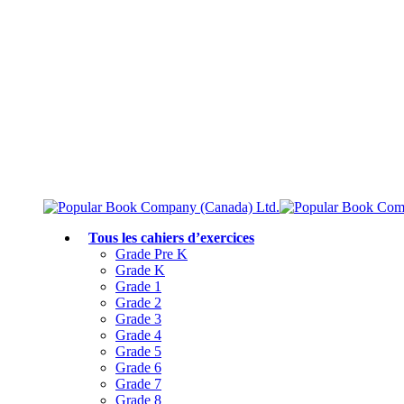
Livraison gratuite à partir de 75 $
Rejoignez le Club des parents et bénéficiez de jusqu’à 50 % de réduction
Conforme au programme scolaire canadien
Tous les cahiers d’exercices
Grade Pre K
Grade K
Grade 1
Grade 2
Grade 3
Grade 4
Grade 5
Grade 6
Grade 7
Grade 8