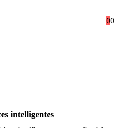
0
0
s intelligentes