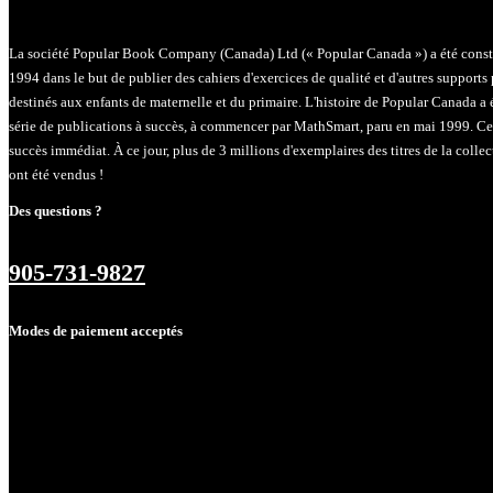
La société Popular Book Company (Canada) Ltd (« Popular Canada ») a été constit
1994 dans le but de publier des cahiers d'exercices de qualité et d'autres support
destinés aux enfants de maternelle et du primaire. L'histoire de Popular Canada a
série de publications à succès, à commencer par MathSmart, paru en mai 1999. Ce
succès immédiat. À ce jour, plus de 3 millions d'exemplaires des titres de la coll
ont été vendus !
Des questions ?
905-731-9827
Modes de paiement acceptés