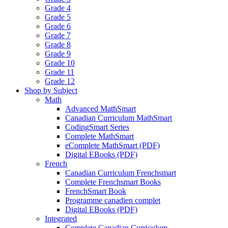
Grade 4
Grade 5
Grade 6
Grade 7
Grade 8
Grade 9
Grade 10
Grade 11
Grade 12
Shop by Subject
Math
Advanced MathSmart
Canadian Curriculum MathSmart
CodingSmart Series
Complete MathSmart
eComplete MathSmart (PDF)
Digital EBooks (PDF)
French
Canadian Curriculum Frenchsmart
Complete Frenchsmart Books
FrenchSmart Book
Programme canadien complet
Digital EBooks (PDF)
Integrated
Complete Canadian Curriculum