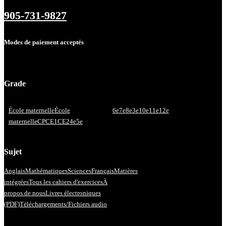
905-731-9827
Modes de paiement acceptés
Grade
École maternelle
École
6e
7e
8e
3e
10e
11e
12e
maternelle
CP
CE1
CE2
4e
5e
Sujet
Anglais
Mathématiques
Sciences
Français
Matières
intégrées
Tous les cahiers d'exercices
À
propos de nous
Livres électroniques
(PDF)
Téléchargements/Fichiers audio