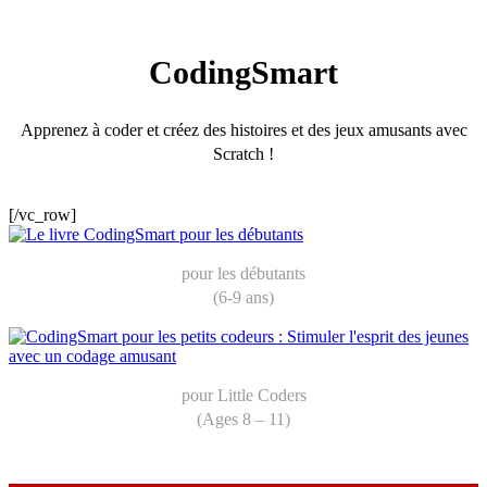
CodingSmart
Apprenez à coder et créez des histoires et des jeux amusants avec
Scratch !
[/vc_row]
pour les débutants
(6-9 ans)
pour Little Coders
(Ages 8 – 11)