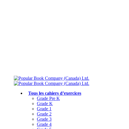
Livraison gratuite à partir de 75 $
Rejoignez le Club des parents et bénéficiez de jusqu’à 50 % de réduction
Conforme au programme scolaire canadien
Tous les cahiers d’exercices
Grade Pre K
Grade K
Grade 1
Grade 2
Grade 3
Grade 4