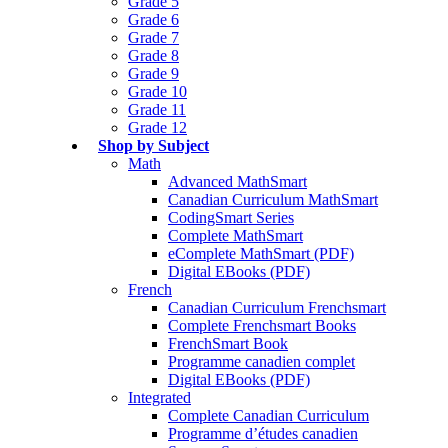
Grade 5
Grade 6
Grade 7
Grade 8
Grade 9
Grade 10
Grade 11
Grade 12
Shop by Subject
Math
Advanced MathSmart
Canadian Curriculum MathSmart
CodingSmart Series
Complete MathSmart
eComplete MathSmart (PDF)
Digital EBooks (PDF)
French
Canadian Curriculum Frenchsmart
Complete Frenchsmart Books
FrenchSmart Book
Programme canadien complet
Digital EBooks (PDF)
Integrated
Complete Canadian Curriculum
Programme d’études canadien