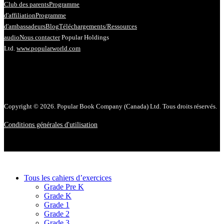
Club des parents
Programme
d'affiliation
Programme
d'ambassadeurs
Blog
Téléchargements/Ressources
audio
Nous contacter
Popular Holdings
Ltd.
www.popularworld.com
Copyright © 2026. Popular Book Company (Canada) Ltd. Tous droits réservés.
Conditions générales d'utilisation
Tous les cahiers d’exercices
Grade Pre K
Grade K
Grade 1
Grade 2
Grade 3