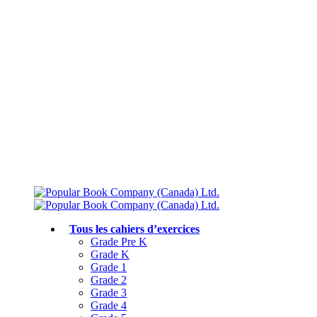
Livraison gratuite à partir de 75 $
Rejoignez le Club des parents et bénéficiez de jusqu’à 50 % de réduction
Conforme au programme scolaire canadien
Tous les cahiers d’exercices
Grade Pre K
Grade K
Grade 1
Grade 2
Grade 3
Grade 4