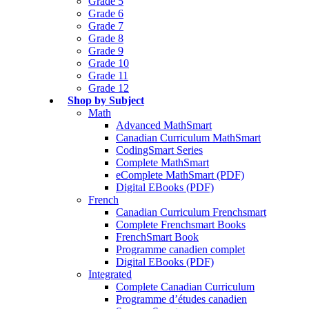
Grade 5
Grade 6
Grade 7
Grade 8
Grade 9
Grade 10
Grade 11
Grade 12
Shop by Subject
Math
Advanced MathSmart
Canadian Curriculum MathSmart
CodingSmart Series
Complete MathSmart
eComplete MathSmart (PDF)
Digital EBooks (PDF)
French
Canadian Curriculum Frenchsmart
Complete Frenchsmart Books
FrenchSmart Book
Programme canadien complet
Digital EBooks (PDF)
Integrated
Complete Canadian Curriculum
Programme d’études canadien