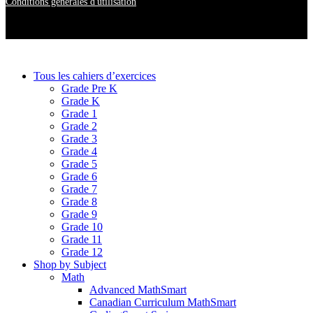
Conditions générales d'utilisation
Tous les cahiers d’exercices
Grade Pre K
Grade K
Grade 1
Grade 2
Grade 3
Grade 4
Grade 5
Grade 6
Grade 7
Grade 8
Grade 9
Grade 10
Grade 11
Grade 12
Shop by Subject
Math
Advanced MathSmart
Canadian Curriculum MathSmart