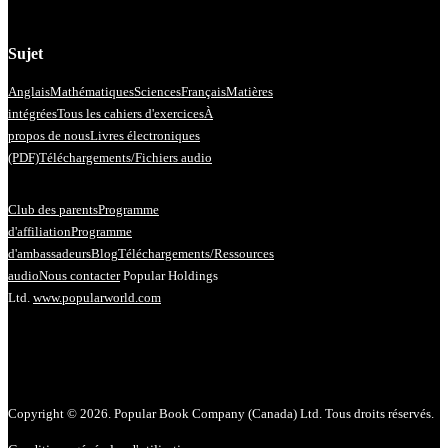
Sujet
Anglais
Mathématiques
Sciences
Français
Matières
intégrées
Tous les cahiers d'exercices
À
propos de nous
Livres électroniques
(PDF)
Téléchargements/Fichiers audio
Club des parents
Programme
d'affiliation
Programme
d'ambassadeurs
Blog
Téléchargements/Ressources
audio
Nous contacter
Popular Holdings
Ltd.
www.popularworld.com
Copyright © 2026. Popular Book Company (Canada) Ltd. Tous droits réservés.