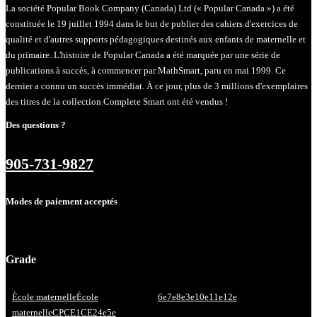
La société Popular Book Company (Canada) Ltd (« Popular Canada ») a été
constituée le 19 juillet 1994 dans le but de publier des cahiers d'exercices de
qualité et d'autres supports pédagogiques destinés aux enfants de maternelle et
du primaire. L'histoire de Popular Canada a été marquée par une série de
publications à succès, à commencer par MathSmart, paru en mai 1999. Ce
dernier a connu un succès immédiat. À ce jour, plus de 3 millions d'exemplaires
des titres de la collection Complete Smart ont été vendus !
Des questions ?
905-731-9827
Modes de paiement acceptés
Grade
École maternelle
École
6e
7e
8e
3e
10e
11e
12e
maternelle
CP
CE1
CE2
4e
5e