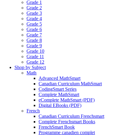
Grade 1
Grade 2
Grade 3
Grade 4
Grade 5
Grade 6
Grade 7
Grade 8
Grade 9
Grade 10
Grade 11
Grade 12
Shop by Subject
Math
Advanced MathSmart
Canadian Curriculum MathSmart
CodingSmart Series
Complete MathSmart
eComplete MathSmart (PDF)
Digital EBooks (PDF)
French
Canadian Curriculum Frenchsmart
Complete Frenchsmart Books
FrenchSmart Book
Programme canadien complet