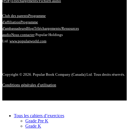
(PDF)
Téléchargements/Fichiers audio
Club des parents
Programme
d'affiliation
Programme
d'ambassadeurs
Blog
Téléchargements/Ressources
audio
Nous contacter
Popular Holdings
Ltd.
www.popularworld.com
Copyright © 2026. Popular Book Company (Canada) Ltd. Tous droits réservés.
Conditions générales d'utilisation
Tous les cahiers d’exercices
Grade Pre K
Grade K