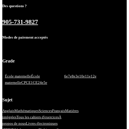
Des questions ?
905-731-9827
Modes de paiement acceptés
Grade
École maternelle
École
6e
7e
8e
3e
10e
11e
12e
maternelle
CP
CE1
CE2
4e
5e
Sujet
Anglais
Mathématiques
Sciences
Français
Matières
intégrées
Tous les cahiers d'exercices
À
propos de nous
Livres électroniques