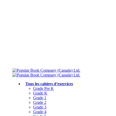
Livraison gratuite à partir de 75 $
Rejoignez le Club des parents et bénéficiez de jusqu’à 50 % de réduction
Conforme au programme scolaire canadien
Tous les cahiers d’exercices
Grade Pre K
Grade K
Grade 1
Grade 2
Grade 3
Grade 4