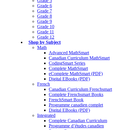
Grade 5
Grade 6
Grade 7
Grade 8
Grade 9
Grade 10
Grade 11
Grade 12
Shop by Subject
Math
Advanced MathSmart
Canadian Curriculum MathSmart
CodingSmart Series
Complete MathSmart
eComplete MathSmart (PDF)
Digital EBooks (PDF)
French
Canadian Curriculum Frenchsmart
Complete Frenchsmart Books
FrenchSmart Book
Programme canadien complet
Digital EBooks (PDF)
Integrated
Complete Canadian Curriculum
Programme d’études canadien