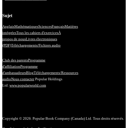
Sujet
Anglais
Mathématiques
Sciences
Français
Matières
intégrées
Tous les cahiers d'exercices
À
propos de nous
Livres électroniques
(PDF)
Téléchargements/Fichiers audio
Club des parents
Programme
d'affiliation
Programme
d'ambassadeurs
Blog
Téléchargements/Ressources
audio
Nous contacter
Popular Holdings
Ltd.
www.popularworld.com
Copyright © 2026. Popular Book Company (Canada) Ltd. Tous droits réservés.