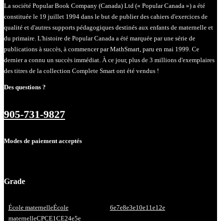
La société Popular Book Company (Canada) Ltd (« Popular Canada ») a été
constituée le 19 juillet 1994 dans le but de publier des cahiers d'exercices de
qualité et d'autres supports pédagogiques destinés aux enfants de maternelle et
du primaire. L'histoire de Popular Canada a été marquée par une série de
publications à succès, à commencer par MathSmart, paru en mai 1999. Ce
dernier a connu un succès immédiat. À ce jour, plus de 3 millions d'exemplaires
des titres de la collection Complete Smart ont été vendus !
Des questions ?
905-731-9827
Modes de paiement acceptés
Grade
École maternelle
École
6e
7e
8e
3e
10e
11e
12e
maternelle
CP
CE1
CE2
4e
5e