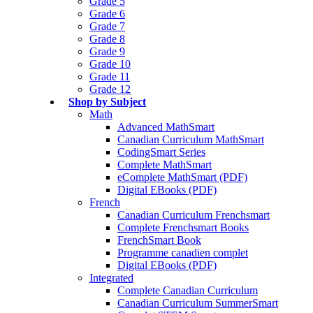
Grade 5
Grade 6
Grade 7
Grade 8
Grade 9
Grade 10
Grade 11
Grade 12
Shop by Subject
Math
Advanced MathSmart
Canadian Curriculum MathSmart
CodingSmart Series
Complete MathSmart
eComplete MathSmart (PDF)
Digital EBooks (PDF)
French
Canadian Curriculum Frenchsmart
Complete Frenchsmart Books
FrenchSmart Book
Programme canadien complet
Digital EBooks (PDF)
Integrated
Complete Canadian Curriculum
Canadian Curriculum SummerSmart