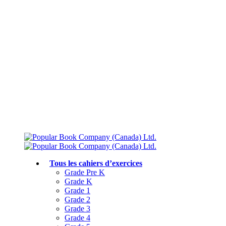
Livraison gratuite à partir de 75 $
Rejoignez le Club des parents et bénéficiez de jusqu’à 50 % de réduction
Conforme au programme scolaire canadien
Tous les cahiers d’exercices
Grade Pre K
Grade K
Grade 1
Grade 2
Grade 3
Grade 4