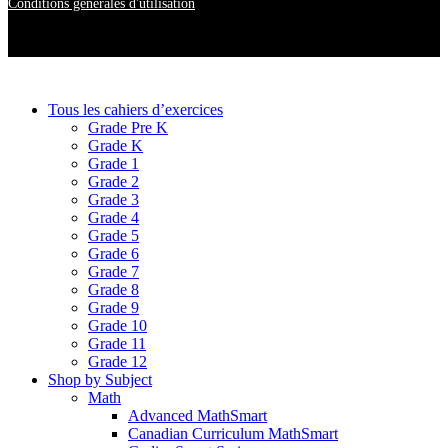
Conditions générales d'utilisation
Tous les cahiers d’exercices
Grade Pre K
Grade K
Grade 1
Grade 2
Grade 3
Grade 4
Grade 5
Grade 6
Grade 7
Grade 8
Grade 9
Grade 10
Grade 11
Grade 12
Shop by Subject
Math
Advanced MathSmart
Canadian Curriculum MathSmart