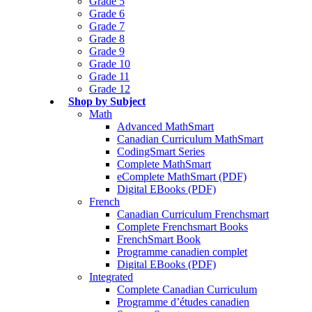
Grade 5
Grade 6
Grade 7
Grade 8
Grade 9
Grade 10
Grade 11
Grade 12
Shop by Subject
Math
Advanced MathSmart
Canadian Curriculum MathSmart
CodingSmart Series
Complete MathSmart
eComplete MathSmart (PDF)
Digital EBooks (PDF)
French
Canadian Curriculum Frenchsmart
Complete Frenchsmart Books
FrenchSmart Book
Programme canadien complet
Digital EBooks (PDF)
Integrated
Complete Canadian Curriculum
Programme d’études canadien