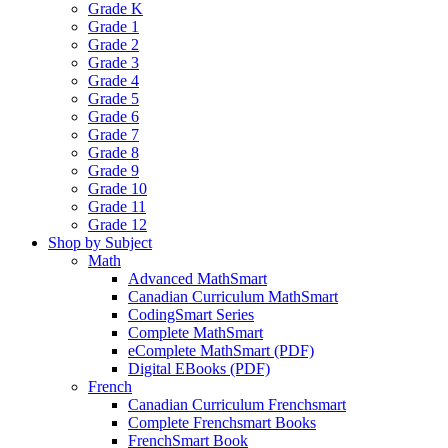
Grade K
Grade 1
Grade 2
Grade 3
Grade 4
Grade 5
Grade 6
Grade 7
Grade 8
Grade 9
Grade 10
Grade 11
Grade 12
Shop by Subject
Math
Advanced MathSmart
Canadian Curriculum MathSmart
CodingSmart Series
Complete MathSmart
eComplete MathSmart (PDF)
Digital EBooks (PDF)
French
Canadian Curriculum Frenchsmart
Complete Frenchsmart Books
FrenchSmart Book