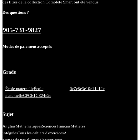
des titres de la collection Complete Smart ont été vendus !
Des questions ?
905-731-9827
Modes de paiement acceptés
Grade
École maternelle
École
6e
7e
8e
3e
10e
11e
12e
maternelle
CP
CE1
CE2
4e
5e
Sujet
Anglais
Mathématiques
Sciences
Français
Matières
intégrées
Tous les cahiers d'exercices
À
propos de nous
Livres électroniques