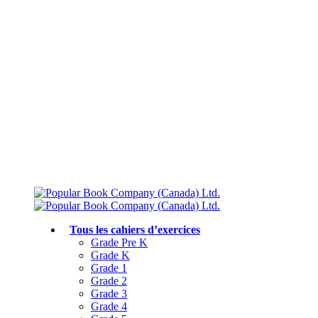
Livraison gratuite à partir de 75 $
Rejoignez le Club des parents et bénéficiez de jusqu’à 50 % de réduction
Conforme au programme scolaire canadien
Tous les cahiers d’exercices
Grade Pre K
Grade K
Grade 1
Grade 2
Grade 3
Grade 4