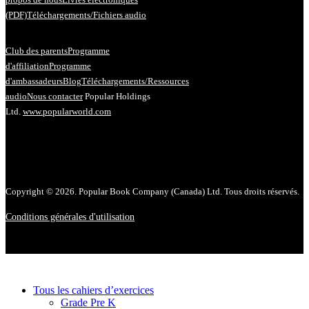
(PDF)
Téléchargements/Fichiers audio
Club des parents
Programme
d'affiliation
Programme
d'ambassadeurs
Blog
Téléchargements/Ressources
audio
Nous contacter
Popular Holdings
Ltd.
www.popularworld.com
Copyright © 2026. Popular Book Company (Canada) Ltd. Tous droits réservés.
Conditions générales d'utilisation
Tous les cahiers d’exercices
Grade Pre K