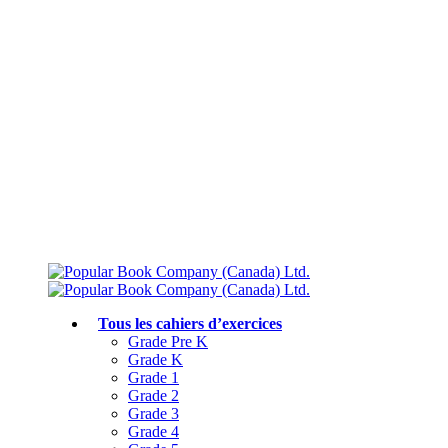
Livraison gratuite à partir de 75 $
Rejoignez le Club des parents et bénéficiez de jusqu’à 50 % de réduction
Conforme au programme scolaire canadien
Tous les cahiers d’exercices
Grade Pre K
Grade K
Grade 1
Grade 2
Grade 3
Grade 4