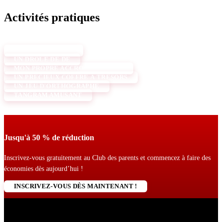
Activités pratiques
MA BELLE FLEUR
UN DRÔLE DE DÉ
MON PROPRE ACCROCHE-PORTE
UN PRÉCIEUX COFFRE À TRÉSORS
UN JEU D'ORTHOGRAPHE
TANGRAM AMUSANT
Jusqu'à 50 % de réduction
Inscrivez-vous gratuitement au Club des parents et commencez à faire des
économies dès aujourd’hui !
INSCRIVEZ-VOUS DÈS MAINTENANT !