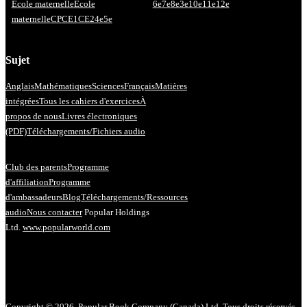
École maternelle
École
6e
7e
8e
3e
10e
11e
12e
maternelle
CP
CE1
CE2
4e
5e
Sujet
Anglais
Mathématiques
Sciences
Français
Matières
intégrées
Tous les cahiers d'exercices
À
propos de nous
Livres électroniques
(PDF)
Téléchargements/Fichiers audio
Club des parents
Programme
d'affiliation
Programme
d'ambassadeurs
Blog
Téléchargements/Ressources
audio
Nous contacter
Popular Holdings
Ltd.
www.popularworld.com
Copyright © 2026. Popular Book Company (Canada) Ltd. Tous droits réservés.