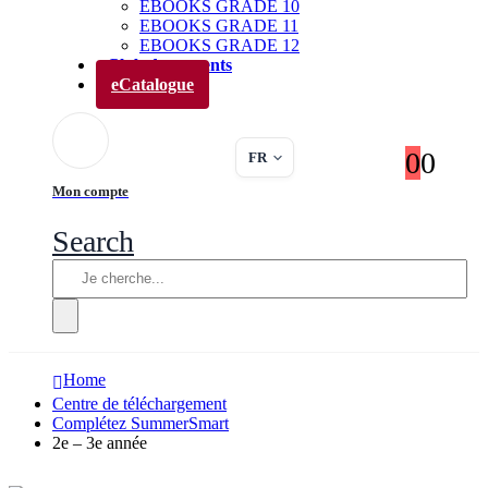
EBOOKS GRADE 10
EBOOKS GRADE 11
EBOOKS GRADE 12
Club des parents
eCatalogue
0
0
FR
Mon compte
Search
Home
Centre de téléchargement
Complétez SummerSmart
2e – 3e année