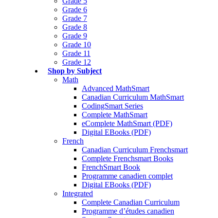
Grade 5
Grade 6
Grade 7
Grade 8
Grade 9
Grade 10
Grade 11
Grade 12
Shop by Subject
Math
Advanced MathSmart
Canadian Curriculum MathSmart
CodingSmart Series
Complete MathSmart
eComplete MathSmart (PDF)
Digital EBooks (PDF)
French
Canadian Curriculum Frenchsmart
Complete Frenchsmart Books
FrenchSmart Book
Programme canadien complet
Digital EBooks (PDF)
Integrated
Complete Canadian Curriculum
Programme d’études canadien