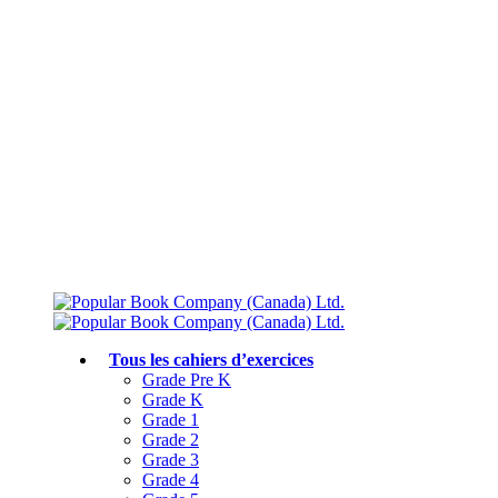
Livraison gratuite à partir de 75 $
Rejoignez le Club des parents et bénéficiez de jusqu’à 50 % de réduction
Conforme au programme scolaire canadien
Tous les cahiers d’exercices
Grade Pre K
Grade K
Grade 1
Grade 2
Grade 3
Grade 4