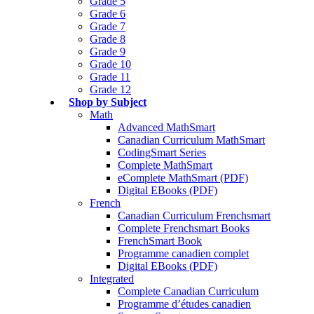
Grade 5
Grade 6
Grade 7
Grade 8
Grade 9
Grade 10
Grade 11
Grade 12
Shop by Subject
Math
Advanced MathSmart
Canadian Curriculum MathSmart
CodingSmart Series
Complete MathSmart
eComplete MathSmart (PDF)
Digital EBooks (PDF)
French
Canadian Curriculum Frenchsmart
Complete Frenchsmart Books
FrenchSmart Book
Programme canadien complet
Digital EBooks (PDF)
Integrated
Complete Canadian Curriculum
Programme d’études canadien