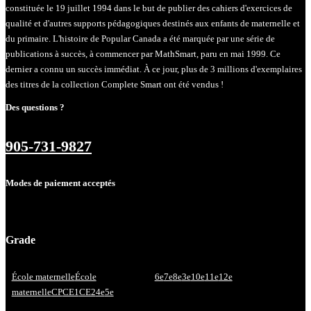
constituée le 19 juillet 1994 dans le but de publier des cahiers d'exercices de
qualité et d'autres supports pédagogiques destinés aux enfants de maternelle et
du primaire. L'histoire de Popular Canada a été marquée par une série de
publications à succès, à commencer par MathSmart, paru en mai 1999. Ce
dernier a connu un succès immédiat. À ce jour, plus de 3 millions d'exemplaires
des titres de la collection Complete Smart ont été vendus !
Des questions ?
905-731-9827
Modes de paiement acceptés
Grade
École maternelle
École
6e
7e
8e
3e
10e
11e
12e
maternelle
CP
CE1
CE2
4e
5e