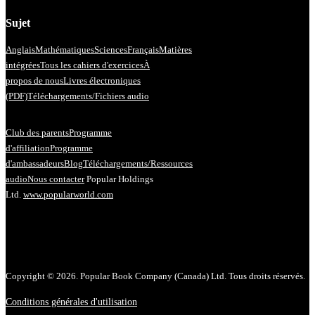
Sujet
Anglais
Mathématiques
Sciences
Français
Matières
intégrées
Tous les cahiers d'exercices
À
propos de nous
Livres électroniques
(PDF)
Téléchargements/Fichiers audio
Club des parents
Programme
d'affiliation
Programme
d'ambassadeurs
Blog
Téléchargements/Ressources
audio
Nous contacter
Popular Holdings
Ltd.
www.popularworld.com
Copyright © 2026. Popular Book Company (Canada) Ltd. Tous droits réservés.
Conditions générales d'utilisation