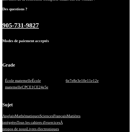
Des questions ?
905-731-9827
Modes de paiement acceptés
Grade
École maternelle
École
6e
7e
8e
3e
10e
11e
12e
maternelle
CP
CE1
CE2
4e
5e
Sujet
Anglais
Mathématiques
Sciences
Français
Matières
intégrées
Tous les cahiers d'exercices
À
propos de nous
Livres électroniques