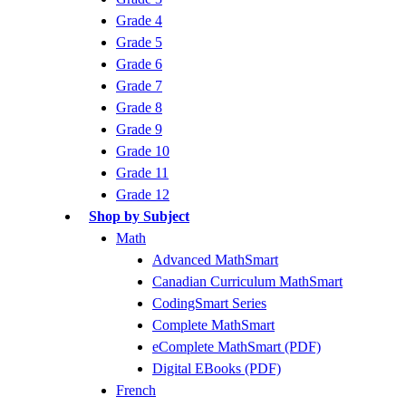
Grade 4
Grade 5
Grade 6
Grade 7
Grade 8
Grade 9
Grade 10
Grade 11
Grade 12
Shop by Subject
Math
Advanced MathSmart
Canadian Curriculum MathSmart
CodingSmart Series
Complete MathSmart
eComplete MathSmart (PDF)
Digital EBooks (PDF)
French