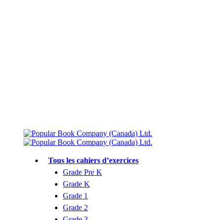
Livraison gratuite à partir de 75 $
Rejoignez le Club des parents et bénéficiez de jusqu’à 50 % de réduction
Conforme au programme scolaire canadien
Tous les cahiers d’exercices
Grade Pre K
Grade K
Grade 1
Grade 2
Grade 3