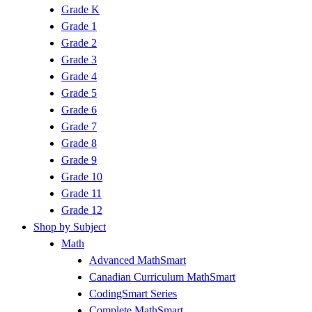
Grade K
Grade 1
Grade 2
Grade 3
Grade 4
Grade 5
Grade 6
Grade 7
Grade 8
Grade 9
Grade 10
Grade 11
Grade 12
Shop by Subject
Math
Advanced MathSmart
Canadian Curriculum MathSmart
CodingSmart Series
Complete MathSmart