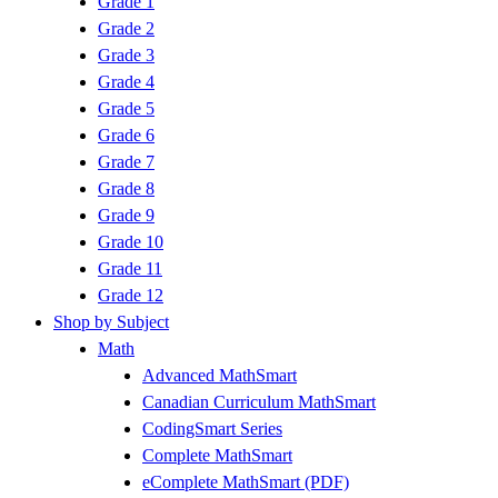
Grade 1
Grade 2
Grade 3
Grade 4
Grade 5
Grade 6
Grade 7
Grade 8
Grade 9
Grade 10
Grade 11
Grade 12
Shop by Subject
Math
Advanced MathSmart
Canadian Curriculum MathSmart
CodingSmart Series
Complete MathSmart
eComplete MathSmart (PDF)