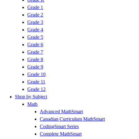
Grade 1
Grade 2
Grade 3
Grade 4
Grade 5
Grade 6
Grade 7
Grade 8
Grade 9
Grade 10
Grade 11
Grade 12
Shop by Subject
Math
Advanced MathSmart
Canadian Curriculum MathSmart
CodingSmart Series
Complete MathSmart