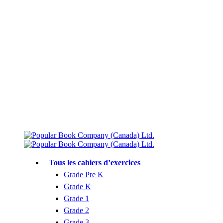
Livraison gratuite à partir de 75 $
Rejoignez le Club des parents et bénéficiez de jusqu’à 50 % de réduction
Conforme au programme scolaire canadien
Tous les cahiers d’exercices
Grade Pre K
Grade K
Grade 1
Grade 2
Grade 3