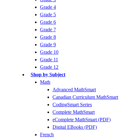
Grade 4
Grade 5
Grade 6
Grade 7
Grade 8
Grade 9
Grade 10
Grade 11
Grade 12
Shop by Subject
Math
Advanced MathSmart
Canadian Curriculum MathSmart
CodingSmart Series
Complete MathSmart
eComplete MathSmart (PDF)
Digital EBooks (PDF)
French