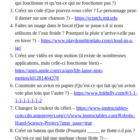
qui fonctionne et qu’est-ce qui ne fonctionne pas ?)
Créez un code (Que pouvez-vous créer ? Le personnage peut-
il danser sur une chanson ?) –
https://scratch.mit.edu
Faites un nuage dans le bocal (Que se passe-t-il si nous
utilisons de l’eau froide ? Pourquoi la pluie n’arrive-t-elle pas
en hiver ?) –
https://www.playdoughtoplato.com/cloud-in-a-
jar/
Créez une vidéo en stop motion (il existe de nombreuses
applications, mais celle-ci fonctionne bien) –
https://apps.apple.com/ca/app/life-lapse-stop-
motion/id1281464378
Construire un avion en papier (Qu’est-ce qui fait qu’un avion
vole plus loin que l’autre ?) –
https://www.foldnfly.com/#/1-1-
1-1-1-1-1-1-2
Changez la couleur du céleri –
https://www-instructables-
com.cdn.ampproject.org/c/s/www.instructables.com/Robotic-
Hand-Science-Project/?amp_page=true
Créer un bateau qui flotte (Pourquoi _____ ne flotte-t-il pas ?
Qu’est-ce qui fait que quelque chose flotte ?) –