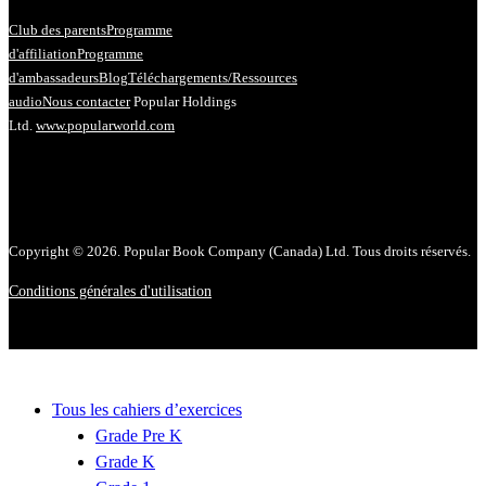
Club des parents
Programme
d'affiliation
Programme
d'ambassadeurs
Blog
Téléchargements/Ressources
audio
Nous contacter
Popular Holdings
Ltd.
www.popularworld.com
Copyright © 2026. Popular Book Company (Canada) Ltd. Tous droits réservés.
Conditions générales d'utilisation
Tous les cahiers d’exercices
Grade Pre K
Grade K