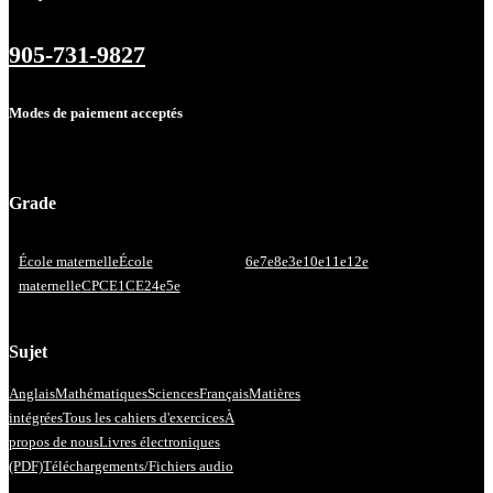
905-731-9827
Modes de paiement acceptés
Grade
École maternelle
École
6e
7e
8e
3e
10e
11e
12e
maternelle
CP
CE1
CE2
4e
5e
Sujet
Anglais
Mathématiques
Sciences
Français
Matières
intégrées
Tous les cahiers d'exercices
À
propos de nous
Livres électroniques
(PDF)
Téléchargements/Fichiers audio