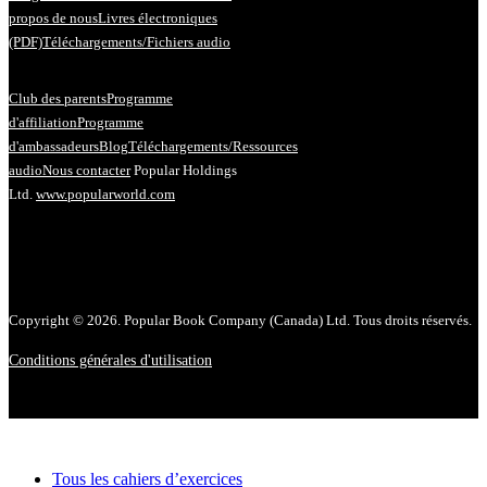
propos de nous
Livres électroniques
(PDF)
Téléchargements/Fichiers audio
Club des parents
Programme
d'affiliation
Programme
d'ambassadeurs
Blog
Téléchargements/Ressources
audio
Nous contacter
Popular Holdings
Ltd.
www.popularworld.com
Copyright © 2026. Popular Book Company (Canada) Ltd. Tous droits réservés.
Conditions générales d'utilisation
Tous les cahiers d’exercices