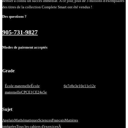
dernier a connu un succès immédiat. À ce jour, plus de 3 millions d'exemplaires
des titres de la collection Complete Smart ont été vendus !
Des questions ?
905-731-9827
Modes de paiement acceptés
Grade
École maternelle
École
6e
7e
8e
3e
10e
11e
12e
maternelle
CP
CE1
CE2
4e
5e
Sujet
Anglais
Mathématiques
Sciences
Français
Matières
intégrées
Tous les cahiers d'exercices
À