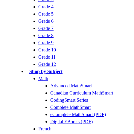
Grade 4
Grade 5
Grade 6
Grade 7
Grade 8
Grade 9
Grade 10
Grade 11
Grade 12
Shop by Subject
Math
Advanced MathSmart
Canadian Curriculum MathSmart
CodingSmart Series
Complete MathSmart
eComplete MathSmart (PDF)
Digital EBooks (PDF)
French