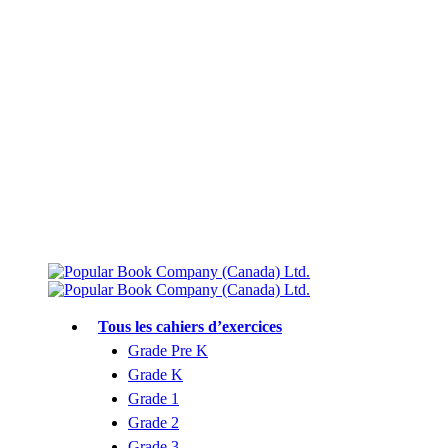
Livraison gratuite à partir de 75 $
Rejoignez le Club des parents et bénéficiez de jusqu’à 50 % de réduction
Conforme au programme scolaire canadien
Tous les cahiers d’exercices
Grade Pre K
Grade K
Grade 1
Grade 2
Grade 3