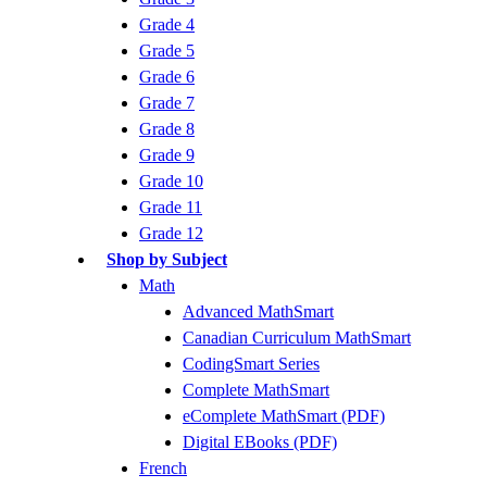
Grade 4
Grade 5
Grade 6
Grade 7
Grade 8
Grade 9
Grade 10
Grade 11
Grade 12
Shop by Subject
Math
Advanced MathSmart
Canadian Curriculum MathSmart
CodingSmart Series
Complete MathSmart
eComplete MathSmart (PDF)
Digital EBooks (PDF)
French