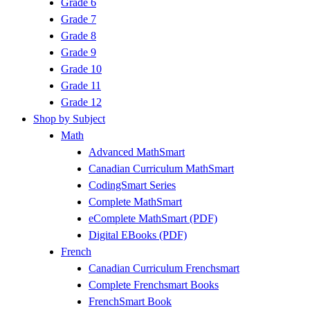
Grade 6
Grade 7
Grade 8
Grade 9
Grade 10
Grade 11
Grade 12
Shop by Subject
Math
Advanced MathSmart
Canadian Curriculum MathSmart
CodingSmart Series
Complete MathSmart
eComplete MathSmart (PDF)
Digital EBooks (PDF)
French
Canadian Curriculum Frenchsmart
Complete Frenchsmart Books
FrenchSmart Book