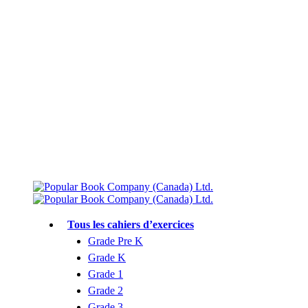
Livraison gratuite à partir de 75 $
Rejoignez le Club des parents et bénéficiez de jusqu’à 50 % de réduction
Conforme au programme scolaire canadien
Tous les cahiers d’exercices
Grade Pre K
Grade K
Grade 1
Grade 2
Grade 3