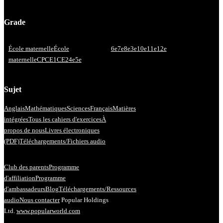
Grade
École maternelle
École
6e
7e
8e
3e
10e
11e
12e
maternelle
CP
CE1
CE2
4e
5e
Sujet
Anglais
Mathématiques
Sciences
Français
Matières
intégrées
Tous les cahiers d'exercices
À
propos de nous
Livres électroniques
(PDF)
Téléchargements/Fichiers audio
Club des parents
Programme
d'affiliation
Programme
d'ambassadeurs
Blog
Téléchargements/Ressources
audio
Nous contacter
Popular Holdings
Ltd.
www.popularworld.com